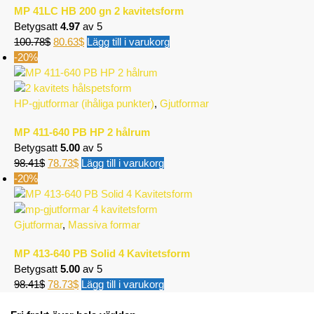
MP 41LC HB 200 gn 2 kavitetsform
Betygsatt
4.97
av 5
100.78
$
80.63
$
Lägg till i varukorg
-20%
HP-gjutformar (ihåliga punkter)
,
Gjutformar
MP 411-640 PB HP 2 hålrum
Betygsatt
5.00
av 5
98.41
$
78.73
$
Lägg till i varukorg
-20%
Gjutformar
,
Massiva formar
MP 413-640 PB Solid 4 Kavitetsform
Betygsatt
5.00
av 5
98.41
$
78.73
$
Lägg till i varukorg