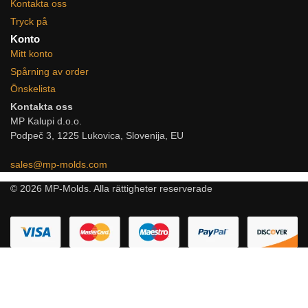
Kontakta oss
Tryck på
Konto
Mitt konto
Spårning av order
Önskelista
Kontakta oss
MP Kalupi d.o.o.
Podpeč 3, 1225 Lukovica, Slovenija, EU
sales@mp-molds.com
© 2026 MP-Molds. Alla rättigheter reserverade