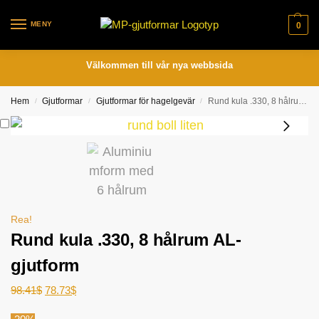
MENY
0
Välkommen till vår nya webbsida
Hem
Gjutformar
Gjutformar för hagelgevär
Rund kula .330, 8 hålrum AL-gjutform
/
/
/
Rea!
Rund kula .330, 8 hålrum AL-
gjutform
98.41
$
78.73
$