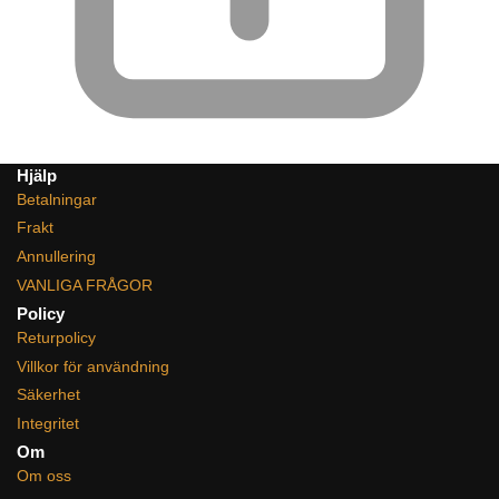
Hjälp
Betalningar
Frakt
Annullering
VANLIGA FRÅGOR
Policy
Returpolicy
Villkor för användning
Säkerhet
Integritet
Om
Om oss