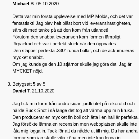
Michael B.
05.10.2020
Detta var min första upplevelse med MP Molds, och det var
fantastiskt! Jag blev helt blåst bort vid leveranshastigheten,
särskilt med tanke på att den kom från utlandet!
Förutom den snabba leveransen kom formen lämpligt
förpackad och var i perfekt skick när den öppnades.
Den släpper perfekta .330″ runda bollar, och de ackumuleras
mycket snabbt.
Om jag kunde ge den 10 stjärnor skulle jag göra det! Jag är
MYCKET nöjd.
Betygsatt
5
av 5
Daniel T.
21.10.2020
Jag fick min form från andra sidan jordklotet på rekordtid och
hällde Buck Shot i så länge det tog att värma upp min kruka.
Den producerar en mycket fin boll och åtta i en häll är perfekta.
Jag försökte lämna en recension men webbplatsen skulle inte
låta mig logga in. Tack för att du nådde ut till mig. Du har andra
formar som jag skulle vilja köpa men inte kan logga in.