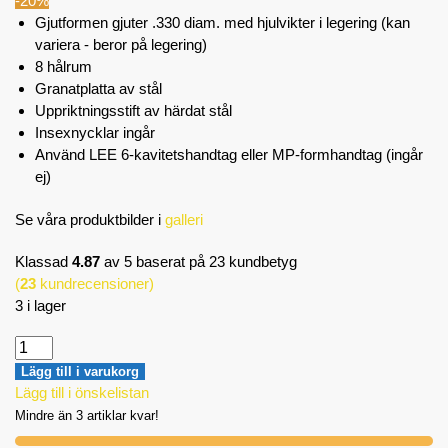
-20%
Gjutformen gjuter .330 diam. med hjulvikter i legering (kan
variera - beror på legering)
8 hålrum
Granatplatta av stål
Uppriktningsstift av härdat stål
Insexnycklar ingår
Använd LEE 6-kavitetshandtag eller MP-formhandtag (ingår
ej)
Se våra produktbilder i
galleri
Klassad
4.87
av 5 baserat på
23
kundbetyg
(
23
kundrecensioner)
3 i lager
Lägg till i varukorg
Lägg till i önskelistan
Mindre än 3 artiklar kvar!