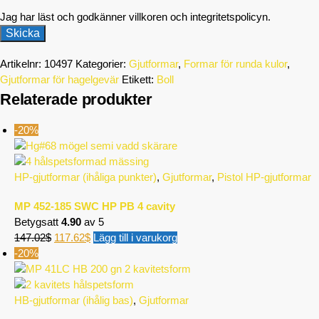
Jag har läst och godkänner villkoren och integritetspolicyn.
Artikelnr:
10497
Kategorier:
Gjutformar
,
Formar för runda kulor
,
Gjutformar för hagelgevär
Etikett:
Boll
Relaterade produkter
-20%
HP-gjutformar (ihåliga punkter)
,
Gjutformar
,
Pistol HP-gjutformar
MP 452-185 SWC HP PB 4 cavity
Betygsatt
4.90
av 5
147.02
$
117.62
$
Lägg till i varukorg
-20%
HB-gjutformar (ihålig bas)
,
Gjutformar