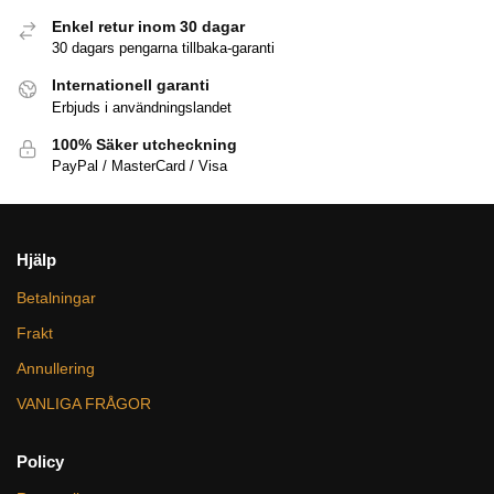
Enkel retur inom 30 dagar
30 dagars pengarna tillbaka-garanti
Internationell garanti
Erbjuds i användningslandet
100% Säker utcheckning
PayPal / MasterCard / Visa
Hjälp
Betalningar
Frakt
Annullering
VANLIGA FRÅGOR
Policy