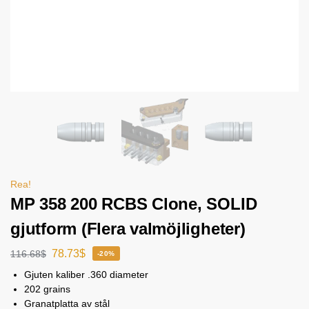
Rea!
MP 358 200 RCBS Clone, SOLID
gjutform (Flera valmöjligheter)
78.73
$
116.68
$
-20%
Gjuten kaliber .360 diameter
202 grains
Granatplatta av stål