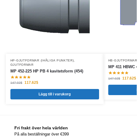
HP-GJUTFORMAR (IHÅLIGA PUNKTER)
,
HB-GJUTFORMAR 
GJUTFORMAR
MP 411 HBWC 4 
MP 452-225 HP PB 4 kavitetsform (454)
117.62
$
147.02
$
117.62
$
147.02
$
Lägg till i varukorg
Fri frakt över hela världen
På alla beställningar över €399