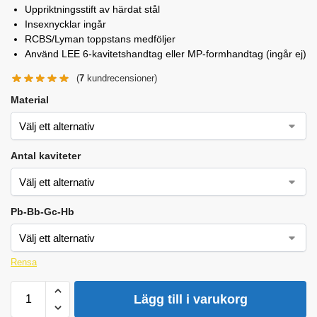
Uppriktningsstift av härdat stål
Insexnycklar ingår
RCBS/Lyman toppstans medföljer
Använd LEE 6-kavitetshandtag eller MP-formhandtag (ingår ej)
(
7
kundrecensioner)
Material
Antal kaviteter
Pb-Bb-Gc-Hb
Rensa
Lägg till i varukorg