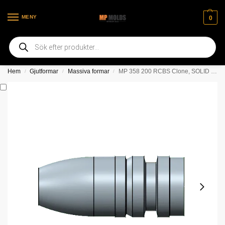
MENY
0
Välkommen till vår nya webbsida
Hem
Gjutformar
Massiva formar
MP 358 200 RCBS Clone, SOLID gjutform (Flera valmöjligheter)
/
/
/