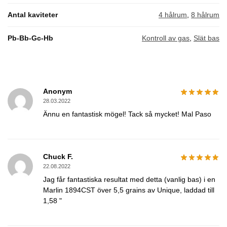
Antal kaviteter
4 hålrum
,
8 hålrum
Pb-Bb-Gc-Hb
Kontroll av gas
,
Slät bas
Anonym
28.03.2022
Ännu en fantastisk mögel! Tack så mycket! Mal Paso
Chuck F.
22.08.2022
Jag får fantastiska resultat med detta (vanlig bas) i en
Marlin 1894CST över 5,5 grains av Unique, laddad till
1,58 "