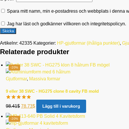
Spara mitt namn, min e-postadress och webbplats i denna we
Jag har läst och godkänner villkoren och integritetspolicyn.
Artikelnr:
42335
Kategorier:
HP-gjutformar (ihåliga punkter)
,
Gju
Relaterade produkter
-20%
Gjutformar
,
Massiva formar
9 eller 38 SWC - HG275 clone 8 cavity FB mold
98.41
$
78.73
$
Lägg till i varukorg
-20%