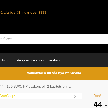
på alla beställningar
över €399
Forum
Programvara för omladdning
Välkommen till vår nya webbsida
44 - 180 SWC, HP gaskontroll, 2 kavitetsformar
Rea!
44 