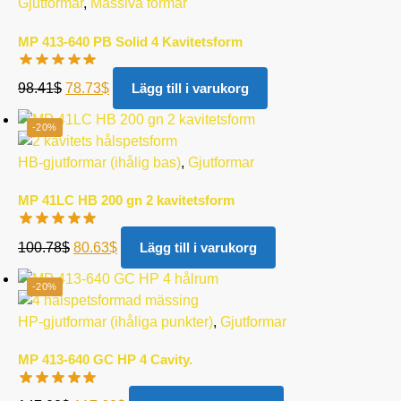
Gjutformar
,
Massiva formar
MP 413-640 PB Solid 4 Kavitetsform
98.41
$
78.73
$
Lägg till i varukorg
-20%
HB-gjutformar (ihålig bas)
,
Gjutformar
MP 41LC HB 200 gn 2 kavitetsform
100.78
$
80.63
$
Lägg till i varukorg
-20%
HP-gjutformar (ihåliga punkter)
,
Gjutformar
MP 413-640 GC HP 4 Cavity.