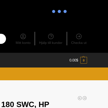
Mitt konto
Hjälp till kunder
Checka ut
0.00
$
0
- 180 SWC, HP