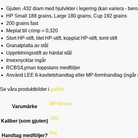
Gjuten .432 diam med hjulvikter i legering (kan variera - bero
HP Small 188 grains, Large 180 grains, Cup 192 grains
200 grains fast
Meplat till crimp = 0,320
Stort HP-stift, litet HP-stift, kopplat HP-stift, tomt stift
Granatplatta av stål
Uppriktningsstift av härdat stål
Insexnycklar ingår
RCBS/Lyman toppstans medföljer
Använd LEE 6-kavitetshandtag eller MP-formhandtag (ingår 
Se våra produktbilder i
galleri
MP-formar
Varumärke
.432
Kaliber (som gjuten)
Nej
Handtag medföljer?