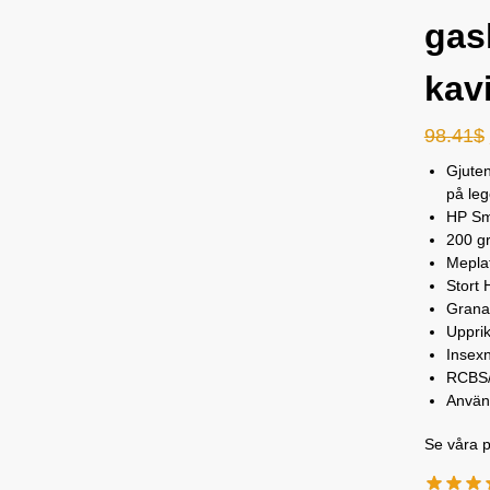
gas
kav
98.41
$
Gjuten
på leg
HP Sma
200 gr
Meplat
Stort H
Granat
Upprik
Insexn
RCBS/
Använd
Se våra p