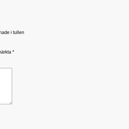
ade i tullen
 märkta
*