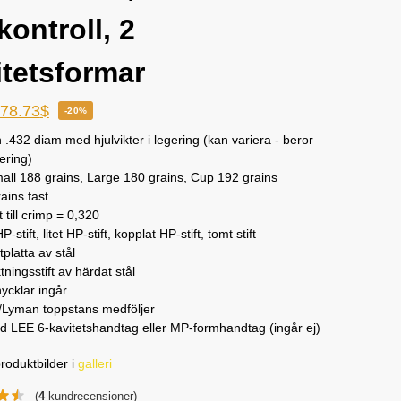
kontroll, 2
itetsformar
78.73
$
-20%
 .432 diam med hjulvikter i legering (kan variera - beror
ering)
ll 188 grains, Large 180 grains, Cup 192 grains
ains fast
 till crimp = 0,320
P-stift, litet HP-stift, kopplat HP-stift, tomt stift
platta av stål
tningsstift av härdat stål
ycklar ingår
Lyman toppstans medföljer
 LEE 6-kavitetshandtag eller MP-formhandtag (ingår ej)
roduktbilder i
galleri
(
4
kundrecensioner)