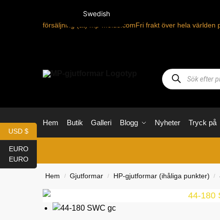
Swedish
försäljning (at) mp-molds.com
Fri frakt över hela världen 
Hem
Butik
Galleri
Blogg
Nyheter
Tryck på
USD $
EURO
EURO
Hem
Gjutformar
HP-gjutformar (ihåliga punkter)
/
/
/