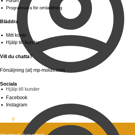
Forum
Programvara för omladdning
Bläddra
Mitt konto
Hjälp till kunder
Vill du chatta?
Försäljning (at) mp-molds.com
Sociala
Hjälp till kunder
Facebook
Instagram
0.00
$
0
Välkommen till vår nya webbsida