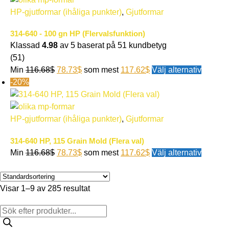
HP-gjutformar (ihåliga punkter)
,
Gjutformar
314-640 - 100 gn HP (Flervalsfunktion)
Klassad
4.98
av 5 baserat på
51
kundbetyg
(51)
Min
116.68
$
78.73
$
som mest
117.62
$
Välj alternativ
-20%
HP-gjutformar (ihåliga punkter)
,
Gjutformar
314-640 HP, 115 Grain Mold (Flera val)
Min
116.68
$
78.73
$
som mest
117.62
$
Välj alternativ
Visar 1–9 av 285 resultat