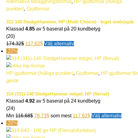
Alternativa beläggningsformar
,
HP-gjutformar (ihåliga
punkter)
,
Gjutformar
311-140 SledgeHammer, HP (Multi Choice) - Inget smörjspår
Klassad
4.85
av 5 baserat på
20
kundbetyg
(20)
174.32
$
117.62
$
Välj alternativ
-20%
HP-gjutformar (ihåliga punkter)
,
Gjutformar
,
HP-gjutformar för
gevär
314 (311)-140 SledgeHammer mögel, HP (flerval)
Klassad
4.92
av 5 baserat på
24
kundbetyg
(24)
Min
116.68
$
78.73
$
som mest
117.62
$
Välj alternativ
-20%