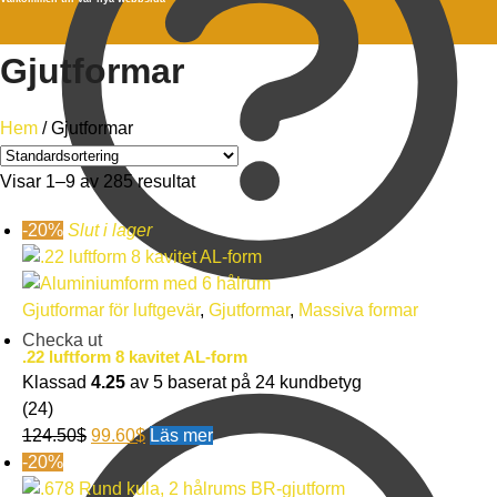
Gjutformar
Hem
/
Gjutformar
Visar 1–9 av 285 resultat
-20%
Slut i lager
Gjutformar för luftgevär
,
Gjutformar
,
Massiva formar
Checka ut
.22 luftform 8 kavitet AL-form
Klassad
4.25
av 5 baserat på
24
kundbetyg
(24)
124.50
$
99.60
$
Läs mer
-20%