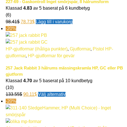
227-69 - Gaskontroll Inget smörjspår, 8 hålrumsform
Klassad
4.83
av 5 baserat på
6
kundbetyg
(6)
98.41
$
78.73
$
Lägg till i varukorg
-20%
HP-gjutformar (ihåliga punkter)
,
Gjutformar
,
Pistol HP-
gjutformar
,
HP-gjutformar för gevär
257 Jack Rabbit 3 hålrums mässingskramla HP, GC eller PB
gjutform
Klassad
4.70
av 5 baserat på
10
kundbetyg
(10)
133.55
$
90.11
$
Välj alternativ
-20%