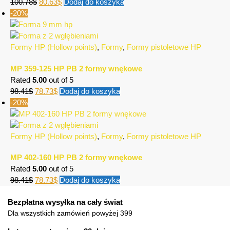
100.78
$
80.63
$
Dodaj do koszyka
-20%
Formy HP (Hollow points)
,
Formy
,
Formy pistoletowe HP
MP 359-125 HP PB 2 formy wnękowe
Rated
5.00
out of 5
98.41
$
78.73
$
Dodaj do koszyka
-20%
Formy HP (Hollow points)
,
Formy
,
Formy pistoletowe HP
MP 402-160 HP PB 2 formy wnękowe
Rated
5.00
out of 5
98.41
$
78.73
$
Dodaj do koszyka
Bezpłatna wysyłka na cały świat
Dla wszystkich zamówień powyżej 399