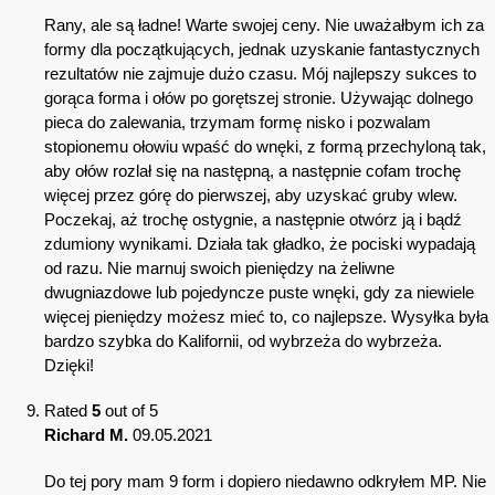
Rany, ale są ładne! Warte swojej ceny. Nie uważałbym ich za
formy dla początkujących, jednak uzyskanie fantastycznych
rezultatów nie zajmuje dużo czasu. Mój najlepszy sukces to
gorąca forma i ołów po gorętszej stronie. Używając dolnego
pieca do zalewania, trzymam formę nisko i pozwalam
stopionemu ołowiu wpaść do wnęki, z formą przechyloną tak,
aby ołów rozlał się na następną, a następnie cofam trochę
więcej przez górę do pierwszej, aby uzyskać gruby wlew.
Poczekaj, aż trochę ostygnie, a następnie otwórz ją i bądź
zdumiony wynikami. Działa tak gładko, że pociski wypadają
od razu. Nie marnuj swoich pieniędzy na żeliwne
dwugniazdowe lub pojedyncze puste wnęki, gdy za niewiele
więcej pieniędzy możesz mieć to, co najlepsze. Wysyłka była
bardzo szybka do Kalifornii, od wybrzeża do wybrzeża.
Dzięki!
Rated
5
out of 5
Richard M.
09.05.2021
Do tej pory mam 9 form i dopiero niedawno odkryłem MP. Nie