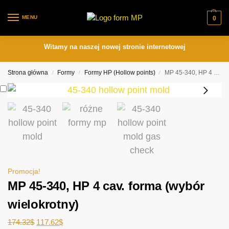
MENU
0
Witamy na naszej nowej stronie internetowej
Strona główna
Formy
Formy HP (Hollow points)
MP 45-340, HP 4 cav. forma (wybór wielokrotny)
/
/
/
Promocja!
MP 45-340, HP 4 cav. forma (wybór
wielokrotny)
174.32
$
117.62
$