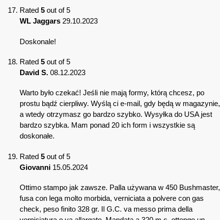
Rated
5
out of 5
WL Jaggars
29.10.2023
Doskonale!
Rated
5
out of 5
David S.
08.12.2023
Warto było czekać! Jeśli nie mają formy, którą chcesz, po
prostu bądź cierpliwy. Wyślą ci e-mail, gdy będą w magazynie,
a wtedy otrzymasz go bardzo szybko. Wysyłka do USA jest
bardzo szybka. Mam ponad 20 ich form i wszystkie są
doskonałe.
Rated
5
out of 5
Giovanni
15.05.2024
Ottimo stampo jak zawsze. Palla używana w 450 Bushmaster,
fusa con lega molto morbida, verniciata a polvere con gas
check, peso finito 328 gr. Il G.C. va messo prima della
verniciatura o va allargato. Mandata a 320 m.s. ottengo un