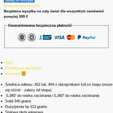
Dodaj do koszyka
Dodaj do listy życzeń
Bezpłatna wysyłka na cały świat dla wszystkich zamówień
powyżej 399 €
Gwarantowana bezpieczna płatność
Opis
Dodatkowe informacje
Recenzje
23
Średnica odlewu .452 lub .454 z obciążnikami kół ze stopu (może
się różnić - zależy od stopu)
0,380″ do rowka zaciskania i 0,360″ do rowka zaciskania
Solid 340 grains
Duży/penta hp 313 grains
Stalowa płyta wlewowa