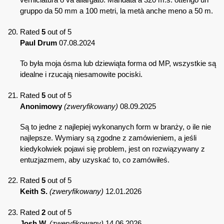
gruppo da 50 mm a 100 metri, la metà anche meno a 50 m.
Rated
5
out of 5
Paul Drum
07.08.2024
To była moja ósma lub dziewiąta forma od MP, wszystkie są
idealne i rzucają niesamowite pociski.
Rated
5
out of 5
Anonimowy
(zweryfikowany)
08.09.2025
Są to jedne z najlepiej wykonanych form w branży, o ile nie
najlepsze. Wymiary są zgodne z zamówieniem, a jeśli
kiedykolwiek pojawi się problem, jest on rozwiązywany z
entuzjazmem, aby uzyskać to, co zamówiłeś.
Rated
5
out of 5
Keith S.
(zweryfikowany)
12.01.2026
Rated
2
out of 5
Josh W.
(zweryfikowany)
14.06.2026