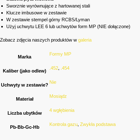
Sworznie wyrównujące z hartowanej stali
Klucze imbusowe w zestawie
W zestawie stempel górny RCBS/Lyman
Użyj uchwytu LEE 6 lub uchwytów form MP (NIE dołączone)
Zobacz zdjęcia naszych produktów w
galeria
Formy MP
Marka
.452
,
.454
Kaliber (jako odlew)
Nie
Uchwyty w zestawie?
Mosiądz
Materiał
4 wgłębienia
Liczba ubytków
Kontrola gazu
,
Zwykła podstawa
Pb-Bb-Gc-Hb