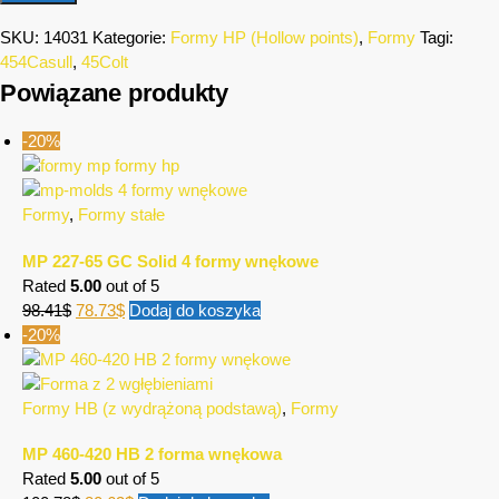
SKU:
14031
Kategorie:
Formy HP (Hollow points)
,
Formy
Tagi:
454Casull
,
45Colt
Powiązane produkty
-20%
Formy
,
Formy stałe
MP 227-65 GC Solid 4 formy wnękowe
Rated
5.00
out of 5
98.41
$
78.73
$
Dodaj do koszyka
-20%
Formy HB (z wydrążoną podstawą)
,
Formy
MP 460-420 HB 2 forma wnękowa
Rated
5.00
out of 5