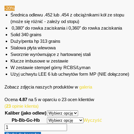
-20%
Średnica odlewu .452 lub .454 z obciążnikami kół ze stopu
(może się różnić - zależy od stopu)
0,380″ do rowka zaciskania i 0,360″ do rowka zaciskania
Solid 340 grains
Duży/penta hp 313 grains
Stalowa płyta wlewowa
Sworznie wyrównujące z hartowanej stali
Klucze imbusowe w zestawie
W zestawie stempel górny RCBS/Lyman
Użyj uchwytu LEE 6 lub uchwytów form MP (NIE dołączone)
Zobacz zdjęcia naszych produktów w
galeria
Ocena
4.87
na 5 w oparciu o
23
ocen klientów
(
23
opinie klienta)
Kaliber (jako odlew)
Pb-Bb-Gc-Hb
Wyczyść