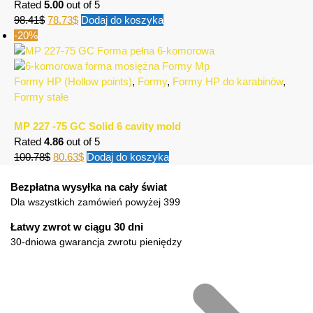
Rated
5.00
out of 5
98.41
$
78.73
$
Dodaj do koszyka
-20%
Formy HP (Hollow points)
,
Formy
,
Formy HP do karabinów
,
Formy stałe
MP 227 -75 GC Solid 6 cavity mold
Rated
4.86
out of 5
100.78
$
80.63
$
Dodaj do koszyka
Bezpłatna wysyłka na cały świat
Dla wszystkich zamówień powyżej 399
Łatwy zwrot w ciągu 30 dni
30-dniowa gwarancja zwrotu pieniędzy