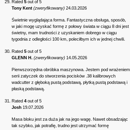
Rated
5
out of 5
Tony Kent
(zweryfikowany)
24.03.2026
Świetnie wyglądająca forma. Fantastyczna obsługa, sposób,
w jaki mogę uzyskać formę z połowy świata w ciągu 8 dni jest
świetny, mam trudności z uzyskaniem dobrego w ciągu
tygodnia z odległości 100 km, poleciłbym ich w jednej chwili.
Rated
5
out of 5
GLENN H.
(zweryfikowany)
14.05.2026
Pierwszorzędna obróbka maszynowa. Jestem pod wrażeniem
serii zatyczek do stworzenia pocisków .38 kalibrowych
wadcutter z głęboką pustą podstawą, płytką pustą podstawą i
płaską podstawą.
Rated
4
out of 5
Josh
19.07.2026
Masa bloku jest za duża jak na jego wagę. Nawet obsadzając
tak szybko, jak potrafię, trudno jest utrzymać formę