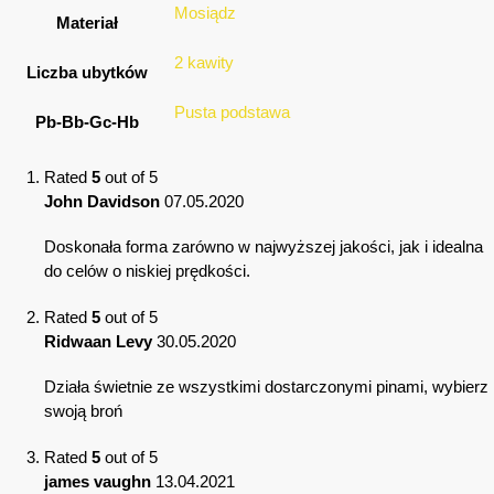
Mosiądz
Materiał
2 kawity
Liczba ubytków
Pusta podstawa
Pb-Bb-Gc-Hb
Rated
5
out of 5
John Davidson
07.05.2020
Doskonała forma zarówno w najwyższej jakości, jak i idealna
do celów o niskiej prędkości.
Rated
5
out of 5
Ridwaan Levy
30.05.2020
Działa świetnie ze wszystkimi dostarczonymi pinami, wybierz
swoją broń
Rated
5
out of 5
james vaughn
13.04.2021