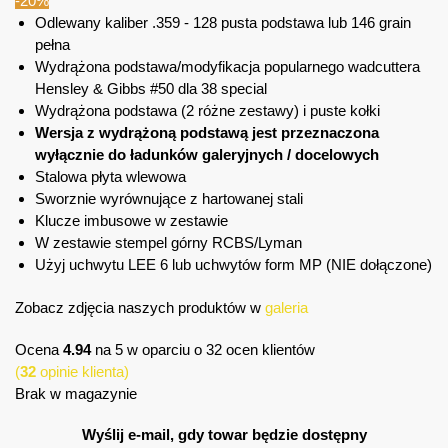
-20%
Odlewany kaliber .359 - 128 pusta podstawa lub 146 grain
pełna
Wydrążona podstawa/modyfikacja popularnego wadcuttera
Hensley & Gibbs #50 dla 38 special
Wydrążona podstawa (2 różne zestawy) i puste kołki
Wersja z wydrążoną podstawą jest przeznaczona
wyłącznie do ładunków galeryjnych / docelowych
Stalowa płyta wlewowa
Sworznie wyrównujące z hartowanej stali
Klucze imbusowe w zestawie
W zestawie stempel górny RCBS/Lyman
Użyj uchwytu LEE 6 lub uchwytów form MP (NIE dołączone)
Zobacz zdjęcia naszych produktów w
galeria
Ocena
4.94
na 5 w oparciu o
32
ocen klientów
(
32
opinie klienta)
Brak w magazynie
Wyślij e-mail, gdy towar będzie dostępny