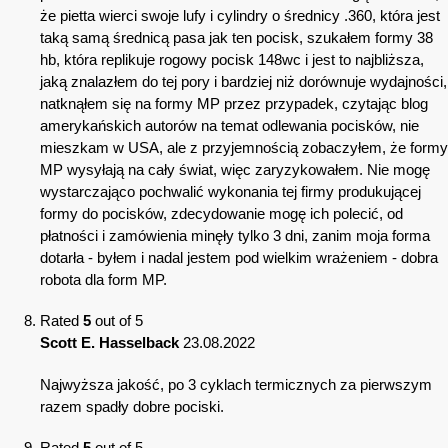
że pietta wierci swoje lufy i cylindry o średnicy .360, która jest
taką samą średnicą pasa jak ten pocisk, szukałem formy 38
hb, która replikuje rogowy pocisk 148wc i jest to najbliższa,
jaką znalazłem do tej pory i bardziej niż dorównuje wydajności,
natknąłem się na formy MP przez przypadek, czytając blog
amerykańskich autorów na temat odlewania pocisków, nie
mieszkam w USA, ale z przyjemnością zobaczyłem, że formy
MP wysyłają na cały świat, więc zaryzykowałem. Nie mogę
wystarczająco pochwalić wykonania tej firmy produkującej
formy do pocisków, zdecydowanie mogę ich polecić, od
płatności i zamówienia minęły tylko 3 dni, zanim moja forma
dotarła - byłem i nadal jestem pod wielkim wrażeniem - dobra
robota dla form MP.
Rated
5
out of 5
Scott E. Hasselback
23.08.2022
Najwyższa jakość, po 3 cyklach termicznych za pierwszym
razem spadły dobre pociski.
Rated
5
out of 5