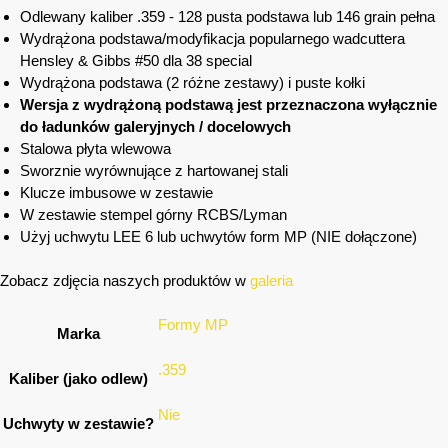
Odlewany kaliber .359 - 128 pusta podstawa lub 146 grain pełna
Wydrążona podstawa/modyfikacja popularnego wadcuttera
Hensley & Gibbs #50 dla 38 special
Wydrążona podstawa (2 różne zestawy) i puste kołki
Wersja z wydrążoną podstawą jest przeznaczona wyłącznie
do ładunków galeryjnych / docelowych
Stalowa płyta wlewowa
Sworznie wyrównujące z hartowanej stali
Klucze imbusowe w zestawie
W zestawie stempel górny RCBS/Lyman
Użyj uchwytu LEE 6 lub uchwytów form MP (NIE dołączone)
Zobacz zdjęcia naszych produktów w
galeria
Formy MP
Marka
.359
Kaliber (jako odlew)
Nie
Uchwyty w zestawie?