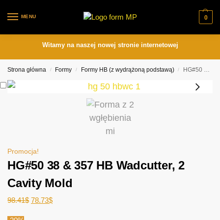
MENU
0
Witamy na naszej nowej stronie internetowej
Strona główna
Formy
Formy HB (z wydrążoną podstawą)
HG#50 38 & 357 HB Wadcutter, 2 Cavity Mold
/
/
/
Promocja!
HG#50 38 & 357 HB Wadcutter, 2
Cavity Mold
98.41
$
78.73
$