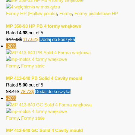
Formy HP (Hollow points)
,
Formy
,
Formy pistoletowe HP
MP 358-93 HP PB 4 formy wnękowe
Rated
4.98
out of 5
147.02
$
117.62
$
Dodaj do koszyka
-20%
Formy
,
Formy stałe
MP 413-640 PB Solid 4 Cavity mould
Rated
5.00
out of 5
98.41
$
78.73
$
Dodaj do koszyka
-20%
Formy
,
Formy stałe
MP 413-640 GC Solid 4 Cavity mould