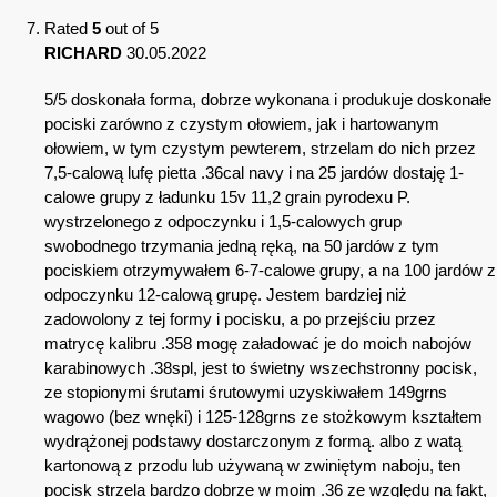
Rated
5
out of 5
RICHARD
30.05.2022
5/5 doskonała forma, dobrze wykonana i produkuje doskonałe
pociski zarówno z czystym ołowiem, jak i hartowanym
ołowiem, w tym czystym pewterem, strzelam do nich przez
7,5-calową lufę pietta .36cal navy i na 25 jardów dostaję 1-
calowe grupy z ładunku 15v 11,2 grain pyrodexu P.
wystrzelonego z odpoczynku i 1,5-calowych grup
swobodnego trzymania jedną ręką, na 50 jardów z tym
pociskiem otrzymywałem 6-7-calowe grupy, a na 100 jardów z
odpoczynku 12-calową grupę. Jestem bardziej niż
zadowolony z tej formy i pocisku, a po przejściu przez
matrycę kalibru .358 mogę załadować je do moich nabojów
karabinowych .38spl, jest to świetny wszechstronny pocisk,
ze stopionymi śrutami śrutowymi uzyskiwałem 149grns
wagowo (bez wnęki) i 125-128grns ze stożkowym kształtem
wydrążonej podstawy dostarczonym z formą. albo z watą
kartonową z przodu lub używaną w zwiniętym naboju, ten
pocisk strzela bardzo dobrze w moim .36 ze względu na fakt,