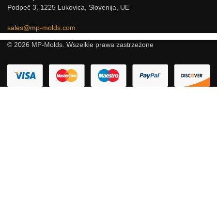
Podpeč 3, 1225 Lukovica, Slovenija, UE
sales@mp-molds.com
© 2026 MP-Molds. Wszelkie prawa zastrzeżone