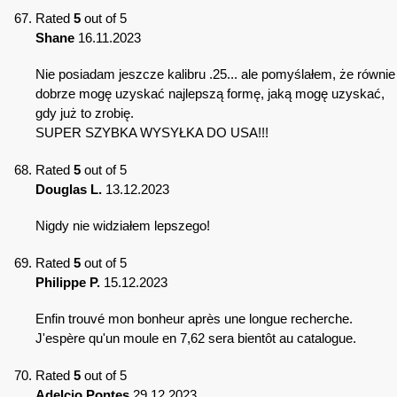
Rated
5
out of 5
Shane
16.11.2023
Nie posiadam jeszcze kalibru .25... ale pomyślałem, że równie
dobrze mogę uzyskać najlepszą formę, jaką mogę uzyskać,
gdy już to zrobię.
SUPER SZYBKA WYSYŁKA DO USA!!!
Rated
5
out of 5
Douglas L.
13.12.2023
Nigdy nie widziałem lepszego!
Rated
5
out of 5
Philippe P.
15.12.2023
Enfin trouvé mon bonheur après une longue recherche.
J'espère qu'un moule en 7,62 sera bientôt au catalogue.
Rated
5
out of 5
Adelcio Pontes
29.12.2023