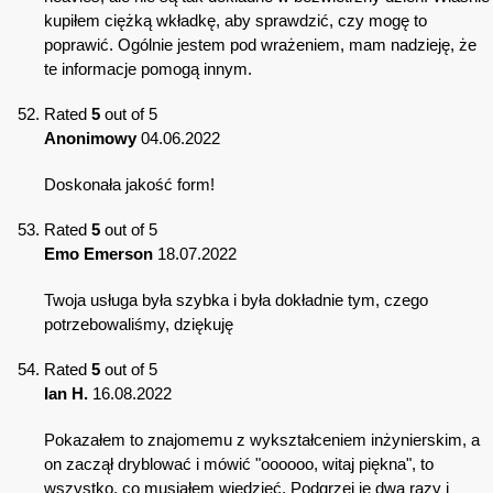
kupiłem ciężką wkładkę, aby sprawdzić, czy mogę to
poprawić. Ogólnie jestem pod wrażeniem, mam nadzieję, że
te informacje pomogą innym.
Rated
5
out of 5
Anonimowy
04.06.2022
Doskonała jakość form!
Rated
5
out of 5
Emo Emerson
18.07.2022
Twoja usługa była szybka i była dokładnie tym, czego
potrzebowaliśmy, dziękuję
Rated
5
out of 5
Ian H.
16.08.2022
Pokazałem to znajomemu z wykształceniem inżynierskim, a
on zaczął dryblować i mówić "oooooo, witaj piękna", to
wszystko, co musiałem wiedzieć. Podgrzej je dwa razy i