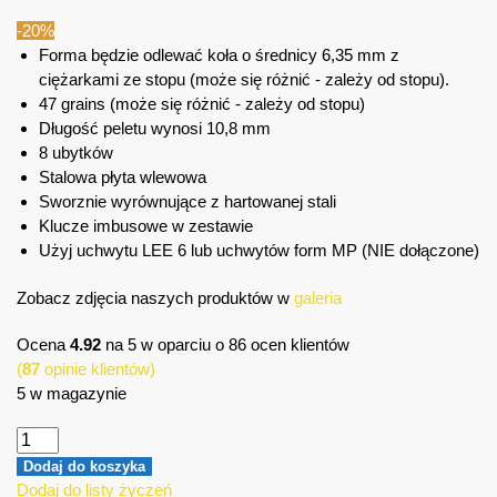
-20%
Forma będzie odlewać koła o średnicy 6,35 mm z
ciężarkami ze stopu (może się różnić - zależy od stopu).
47 grains (może się różnić - zależy od stopu)
Długość peletu wynosi 10,8 mm
8 ubytków
Stalowa płyta wlewowa
Sworznie wyrównujące z hartowanej stali
Klucze imbusowe w zestawie
Użyj uchwytu LEE 6 lub uchwytów form MP (NIE dołączone)
Zobacz zdjęcia naszych produktów w
galeria
Ocena
4.92
na 5 w oparciu o
86
ocen klientów
(
87
opinie klientów)
5 w magazynie
Dodaj do koszyka
Dodaj do listy życzeń