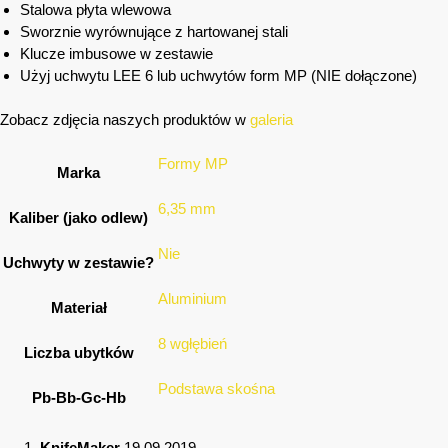
Stalowa płyta wlewowa
Sworznie wyrównujące z hartowanej stali
Klucze imbusowe w zestawie
Użyj uchwytu LEE 6 lub uchwytów form MP (NIE dołączone)
Zobacz zdjęcia naszych produktów w
galeria
Formy MP
Marka
6,35 mm
Kaliber (jako odlew)
Nie
Uchwyty w zestawie?
Aluminium
Materiał
8 wgłębień
Liczba ubytków
Podstawa skośna
Pb-Bb-Gc-Hb
KnifeMaker
19.09.2019