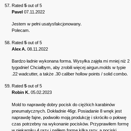
Rated
5
out of 5
Pavel
07.11.2022
Jestem w pełni usatysfakcjonowany.
Polecam.
Rated
5
out of 5
Alex A.
08.11.2022
Bardzo ładnie wykonana forma. Wysyłka zajęła mi mniej niż 2
tygodnie! Chciałbym, aby zrobili więcej airgun.molds w typie
.22 wadcutter, a także .30 caliber hollow points / solid combo.
Rated
5
out of 5
Robin K.
05.02.2023
Mold to naprawdę dobry pocisk do ciężkich karabinów
pneumatycznych. Dokładnie 46gr. Posiadanie 8 wnęk jest
naprawdę fajne, podwoiło moją produkcję i skróciło o połowę
czas potrzebny na wykonanie pocisków. Przyprawiłem formę
w piekarniku 4 razy i paliłem formę kilka razy, a pociski