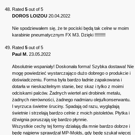
Rated
5
out of 5
DOROS LOIZOU
20.04.2022
Nie spodziewałem się, że te pociski będą tak celne w moim
karabinie pneumatycznym FX M3. Dzięki !!!!!!!!!
Rated
5
out of 5
Paul M.
23.05.2022
Absolutnie wspaniały! Doskonała forma! Szybka dostawa! Nie
mogę powiedzieć wystarczająco dużo dobrego o produkcie i
doświadczeniu. Forma była bardzo ładnie zapakowana i
dotarła w nieskazitelnym stanie, bez skaz i tylko z moimi
odciskami palców. Żadnych wierteł ani drobinek metalu,
żadnych nierówności, żadnego nadmiaru oleju/konserwantu.
I wyrzuca świetne śruciny. Spadają od razu, wyglądają
świetnie i strzelają bardzo celnie z moich pistoletów. Płytka i
dźwignia poruszają się bardzo płynnie.
Wszystkie cechy tej formy działają dla mnie bardzo dobrze i
będę najpierw sprawdzał MP-Molds, gdy będę szukał więcej