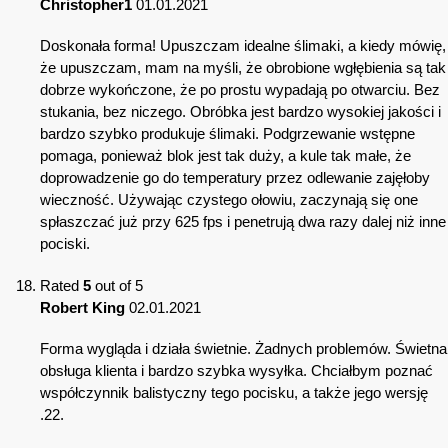
Christopher1
01.01.2021
Doskonała forma! Upuszczam idealne ślimaki, a kiedy mówię,
że upuszczam, mam na myśli, że obrobione wgłębienia są tak
dobrze wykończone, że po prostu wypadają po otwarciu. Bez
stukania, bez niczego. Obróbka jest bardzo wysokiej jakości i
bardzo szybko produkuje ślimaki. Podgrzewanie wstępne
pomaga, ponieważ blok jest tak duży, a kule tak małe, że
doprowadzenie go do temperatury przez odlewanie zajęłoby
wieczność. Używając czystego ołowiu, zaczynają się one
spłaszczać już przy 625 fps i penetrują dwa razy dalej niż inne
pociski.
Rated
5
out of 5
Robert King
02.01.2021
Forma wygląda i działa świetnie. Żadnych problemów. Świetna
obsługa klienta i bardzo szybka wysyłka. Chciałbym poznać
współczynnik balistyczny tego pocisku, a także jego wersję
.22.