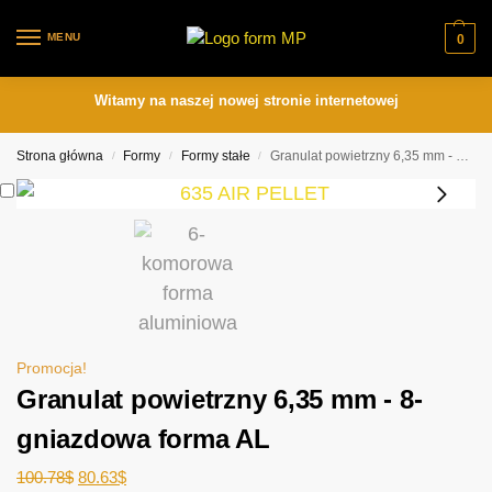
MENU
0
Witamy na naszej nowej stronie internetowej
Strona główna
Formy
Formy stałe
Granulat powietrzny 6,35 mm - 8-gniazdowa forma AL
/
/
/
Promocja!
Granulat powietrzny 6,35 mm - 8-
gniazdowa forma AL
100.78
$
80.63
$