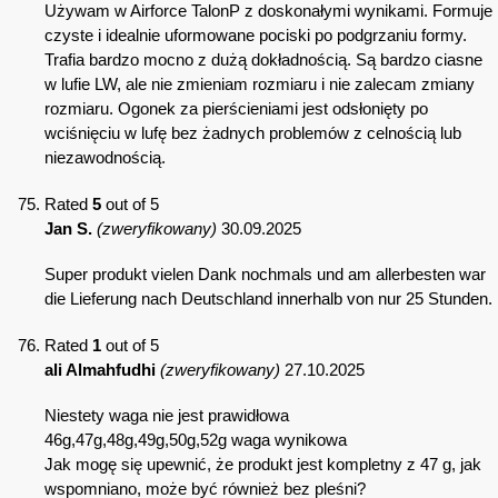
Używam w Airforce TalonP z doskonałymi wynikami. Formuje
czyste i idealnie uformowane pociski po podgrzaniu formy.
Trafia bardzo mocno z dużą dokładnością. Są bardzo ciasne
w lufie LW, ale nie zmieniam rozmiaru i nie zalecam zmiany
rozmiaru. Ogonek za pierścieniami jest odsłonięty po
wciśnięciu w lufę bez żadnych problemów z celnością lub
niezawodnością.
Rated
5
out of 5
Jan S.
(zweryfikowany)
30.09.2025
Super produkt vielen Dank nochmals und am allerbesten war
die Lieferung nach Deutschland innerhalb von nur 25 Stunden.
Rated
1
out of 5
ali Almahfudhi
(zweryfikowany)
27.10.2025
Niestety waga nie jest prawidłowa
46g,47g,48g,49g,50g,52g waga wynikowa
Jak mogę się upewnić, że produkt jest kompletny z 47 g, jak
wspomniano, może być również bez pleśni?