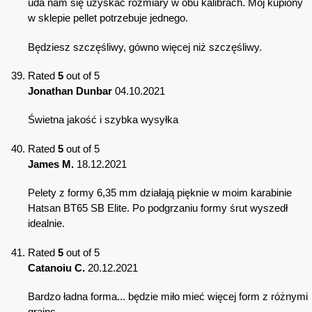
uda nam się uzyskać rozmiary w obu kalibrach. Mój kupiony
w sklepie pellet potrzebuje jednego.
Będziesz szczęśliwy, gówno więcej niż szczęśliwy.
Rated
5
out of 5
Jonathan Dunbar
04.10.2021
Świetna jakość i szybka wysyłka
Rated
5
out of 5
James M.
18.12.2021
Pelety z formy 6,35 mm działają pięknie w moim karabinie
Hatsan BT65 SB Elite. Po podgrzaniu formy śrut wyszedł
idealnie.
Rated
5
out of 5
Catanoiu C.
20.12.2021
Bardzo ładna forma... będzie miło mieć więcej form z różnymi
grains.