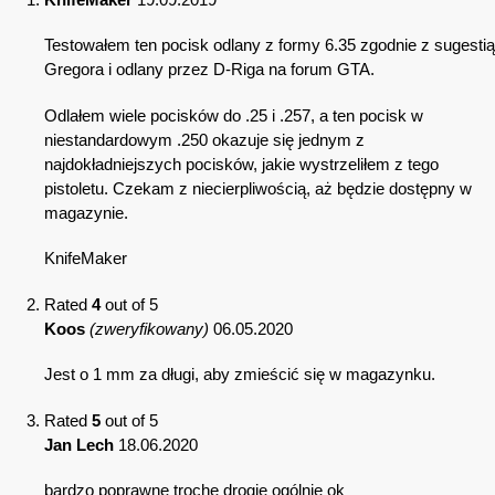
Testowałem ten pocisk odlany z formy 6.35 zgodnie z sugestią
Gregora i odlany przez D-Riga na forum GTA.
Odlałem wiele pocisków do .25 i .257, a ten pocisk w
niestandardowym .250 okazuje się jednym z
najdokładniejszych pocisków, jakie wystrzeliłem z tego
pistoletu. Czekam z niecierpliwością, aż będzie dostępny w
magazynie.
KnifeMaker
Rated
4
out of 5
Koos
(zweryfikowany)
06.05.2020
Jest o 1 mm za długi, aby zmieścić się w magazynku.
Rated
5
out of 5
Jan Lech
18.06.2020
bardzo poprawne trochę drogie ogólnie ok