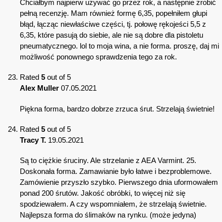
Chciałbym najpierw używać go przez rok, a następnie zrobić
pełną recenzję. Mam również formę 6,35, popełniłem głupi
błąd, łącząc niewłaściwe części, tj. połowę rękojeści 5,5 z
6,35, które pasują do siebie, ale nie są dobre dla pistoletu
pneumatycznego. lol to moja wina, a nie forma. proszę, daj mi
możliwość ponownego sprawdzenia tego za rok.
Rated
5
out of 5
Alex Muller
07.05.2021
Piękna forma, bardzo dobrze zrzuca śrut. Strzelają świetnie!
Rated
5
out of 5
Tracy T.
19.05.2021
Są to ciężkie śruciny. Ale strzelanie z AEA Varmint. 25.
Doskonała forma. Zamawianie było łatwe i bezproblemowe.
Zamówienie przyszło szybko. Pierwszego dnia uformowałem
ponad 200 śrutów. Jakość obróbki, to więcej niż się
spodziewałem. A czy wspomniałem, że strzelają świetnie.
Najlepsza forma do ślimaków na rynku. (może jedyna)