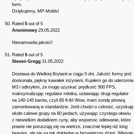
form.
Dziękujemy, MP-Molds!
Rated
5
out of 5
Anonimowy
29.05.2022
Niesamowita jakość!
Rated
5
out of 5
Steven Gregg
31.05.2022
Dostawa do Wielkiej Brytanii w ciągu 5 dni. Jakość formy jest
doskonała, piękny kawałek inżynierii. Kupiłem go do uderzenia
M3 i odkryłem, że mogę uzyskać prędkość 900 FPS,
maksymalizując regulator młotka, ustawiając drugi regulator
na 140-145 barów, czyli 85 ft-lb! Wow, mam sondę pinową
zamontowaną w standardzie. Jeśli chodzi o celność, uzyskuję
około calowe grupy na 80 jardach, używając czystego ołowiu
z niewielkim dodatkiem cyny, aby wspomóc odlewanie, które
prawie nie poruszają się na wietrze, znacznie lepiej niż king
heavies, ale nie są tak dokładne w bezwietrzny dzień. Właśnie