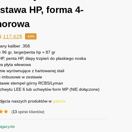
stawa HP, forma 4-
morowa
$
117.62
$
-20%
ny kaliber .358.
= 96 gr, large/penta hp = 87 gr
P, penta HP, ślepy trzpień do płaskiego noska
wa płyta wlewowa
ie wyrównujące z hartowanej stali
e imbusowe w zestawie
tawie stempel górny RCBS/Lyman
uchwytu LEE 6 lub uchwytów form MP (NIE dołączone)
djęcia naszych produktów w
galeria
(
13
opinie klientów)
agazynie