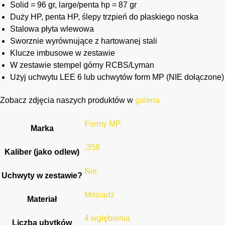
Solid = 96 gr, large/penta hp = 87 gr
Duży HP, penta HP, ślepy trzpień do płaskiego noska
Stalowa płyta wlewowa
Sworznie wyrównujące z hartowanej stali
Klucze imbusowe w zestawie
W zestawie stempel górny RCBS/Lyman
Użyj uchwytu LEE 6 lub uchwytów form MP (NIE dołączone)
Zobacz zdjęcia naszych produktów w
galeria
Formy MP
Marka
.358
Kaliber (jako odlew)
Nie
Uchwyty w zestawie?
Mosiądz
Materiał
4 wgłębienia
Liczba ubytków