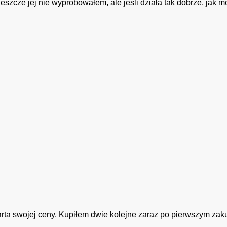
jeszcze jej nie wypróbowałem, ale jeśli działa tak dobrze, jak 
rta swojej ceny. Kupiłem dwie kolejne zaraz po pierwszym zak