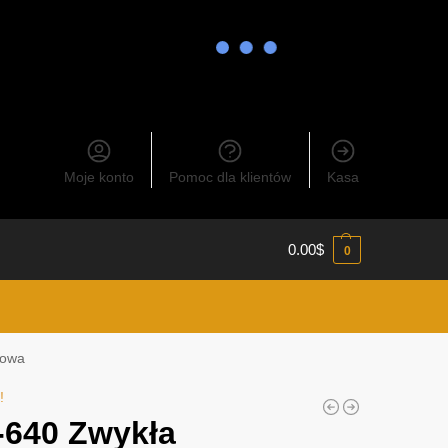
Moje konto
Pomoc dla klientów
Kasa
0.00
$
0
rowa
!
-640 Zwykła