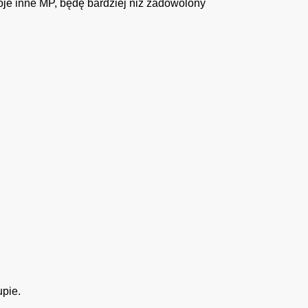
moje inne MP, będę bardziej niż zadowolony
upie.