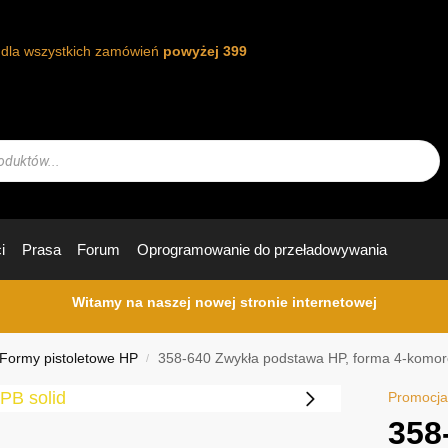
t dla wszystkich zamówień
powyżej 399
i
Prasa
Forum
Oprogramowanie do przeładowywania
Witamy na naszej nowej stronie internetowej
Formy pistoletowe HP
358-640 Zwykła podstawa HP, forma 4-komo
/
Promocja
358