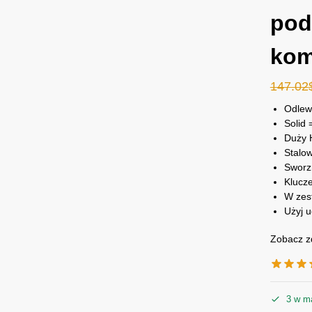
pod
ko
147.02
Odlewa
Solid 
Duży H
Stalo
Sworzn
Klucz
W zes
Użyj 
Zobacz z
3 w m