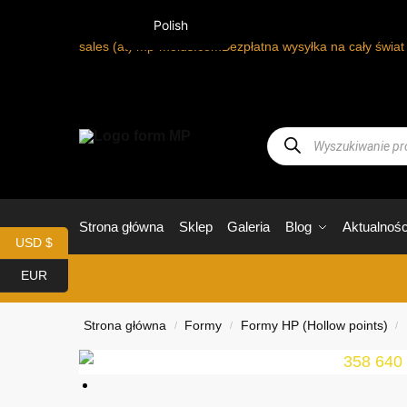
Polish
sales (at) mp-molds.com
Bezpłatna wysyłka na cały świa
Strona główna
Sklep
Galeria
Blog
Aktualnośc
USD $
EUR
Strona główna
Formy
Formy HP (Hollow points)
/
/
/