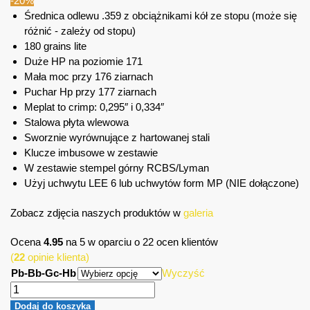
-20%
Średnica odlewu .359 z obciążnikami kół ze stopu (może się
różnić - zależy od stopu)
180 grains lite
Duże HP na poziomie 171
Mała moc przy 176 ziarnach
Puchar Hp przy 177 ziarnach
Meplat to crimp: 0,295″ i 0,334″
Stalowa płyta wlewowa
Sworznie wyrównujące z hartowanej stali
Klucze imbusowe w zestawie
W zestawie stempel górny RCBS/Lyman
Użyj uchwytu LEE 6 lub uchwytów form MP (NIE dołączone)
Zobacz zdjęcia naszych produktów w
galeria
Ocena
4.95
na 5 w oparciu o
22
ocen klientów
(
22
opinie klienta)
Pb-Bb-Gc-Hb
Wyczyść
Dodaj do koszyka