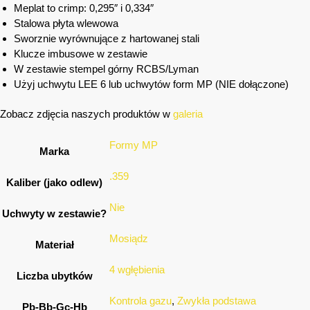
Meplat to crimp: 0,295″ i 0,334″
Stalowa płyta wlewowa
Sworznie wyrównujące z hartowanej stali
Klucze imbusowe w zestawie
W zestawie stempel górny RCBS/Lyman
Użyj uchwytu LEE 6 lub uchwytów form MP (NIE dołączone)
Zobacz zdjęcia naszych produktów w
galeria
Formy MP
Marka
.359
Kaliber (jako odlew)
Nie
Uchwyty w zestawie?
Mosiądz
Materiał
4 wgłębienia
Liczba ubytków
Kontrola gazu
,
Zwykła podstawa
Pb-Bb-Gc-Hb