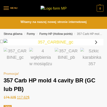
MENU
0
Witamy na naszej nowej stronie internetowej
Strona główna
Formy
Formy HP (Hollow points)
357 Carb HP mold 4 cavity BR (GC lub PB)
/
/
/
Promocja!
357 Carb HP mold 4 cavity BR (GC
lub PB)
174.32
$
117.62
$