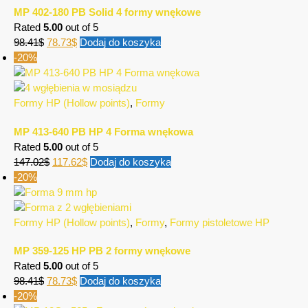
MP 402-180 PB Solid 4 formy wnękowe
Rated
5.00
out of 5
98.41
$
78.73
$
Dodaj do koszyka
-20%
Formy HP (Hollow points)
,
Formy
MP 413-640 PB HP 4 Forma wnękowa
Rated
5.00
out of 5
147.02
$
117.62
$
Dodaj do koszyka
-20%
Formy HP (Hollow points)
,
Formy
,
Formy pistoletowe HP
MP 359-125 HP PB 2 formy wnękowe
Rated
5.00
out of 5
98.41
$
78.73
$
Dodaj do koszyka
-20%