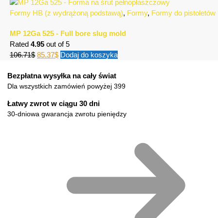
Formy HB (z wydrążoną podstawą)
,
Formy
,
Formy do pistoletów
MP 12Ga 525 - Full bore slug mold
Rated
4.95
out of 5
106.71
$
85.37
$
Dodaj do koszyka
Bezpłatna wysyłka na cały świat
Dla wszystkich zamówień powyżej 399
Łatwy zwrot w ciągu 30 dni
30-dniowa gwarancja zwrotu pieniędzy