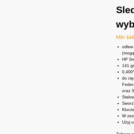
Sle
wyb
Min
11
odlew 
(mogą 
HP Sma
141 gr
0,400″
do ci
Feder
oraz 3
Stalo
Sworzn
Klucz
W zes
Użyj 