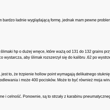
łem bardzo ładnie wyglądającą formę, jednak mam pewne proble
limaki hp o dużej wnęce, które ważą od 131 do 132 grains prz
 wystarcza, aby ślimak rozszerzył się do kalibru .62 po wystrz
est to, że trzpienie hollow point wymagają delikatnego stuknię
 odlewania i może 400 pocisków. Może to być również moja wina
ne i celność. Ponownie, są to strzały z karabinu pneumatycznego,