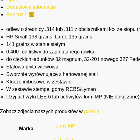
Dodatkowe informacje
Recenzje
24
odlew o średnicy .314 lub .311 z obciążnikami kół ze stopu (
HP Small 138 grains, Large 135 grains
141 grains w stanie stałym
0,400″ od listwy do zagniatanego rowka
do ciężkich ładunków 32 magnum, 32-20 i nowego 327 Feder
Stalowa płyta wlewowa
Sworznie wyrównujące z hartowanej stali
Klucze imbusowe w zestawie
W zestawie stempel górny RCBS/Lyman
Użyj uchwytu LEE 6 lub uchwytów form MP (NIE dołączone)
Zobacz zdjęcia naszych produktów w
galeria
Formy MP
Marka