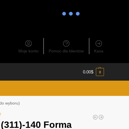
Moje konto
Pomoc dla klientów
Kasa
0.00
$
0
do wyboru)
!
 (311)-140 Forma