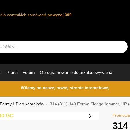
t dla wszystkich zamówień
powyżej 399
i
Prasa
Forum
Oprogramowanie do przeładowywania
Witamy na naszej nowej stronie internetowej
Formy HP do karabinów
314 (311)-140 Forma SledgeHammer, HP (
/
Promocja
314