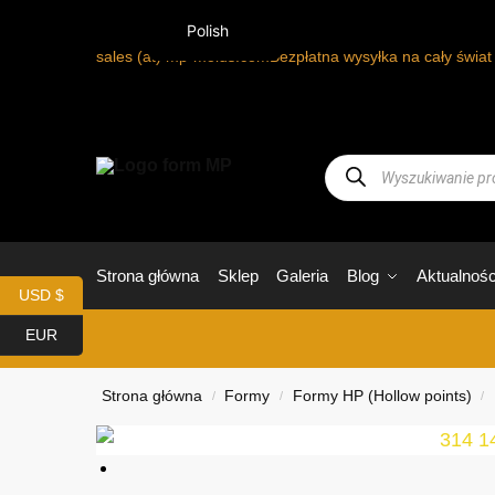
Polish
sales (at) mp-molds.com
Bezpłatna wysyłka na cały świa
Strona główna
Sklep
Galeria
Blog
Aktualnośc
USD $
EUR
Strona główna
Formy
Formy HP (Hollow points)
/
/
/