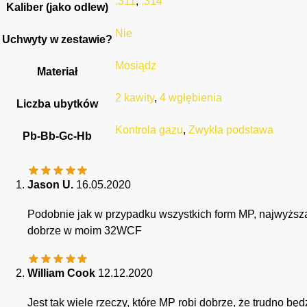
.311
,
.314
Kaliber (jako odlew)
Nie
Uchwyty w zestawie?
Mosiądz
Materiał
2 kawity
,
4 wgłębienia
Liczba ubytków
Kontrola gazu
,
Zwykła podstawa
Pb-Bb-Gc-Hb
Jason U.
16.05.2020
Podobnie jak w przypadku wszystkich form MP, najwyższa 
dobrze w moim 32WCF
William Cook
12.12.2020
Jest tak wiele rzeczy, które MP robi dobrze, że trudno bę