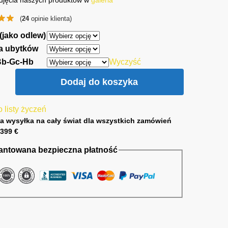
djęcia naszych produktów w
galeria
(
24
opinie klienta)
 (jako odlew)
a ubytków
Bb-Gc-Hb
Wyczyść
Dodaj do koszyka
 listy życzeń
a wysyłka na cały świat dla wszystkich zamówień
399 €
antowana bezpieczna płatność