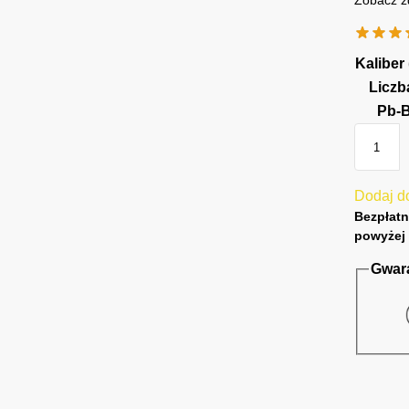
Zobacz z
Kaliber
Liczb
Pb-
Dodaj do
Bezpłatn
powyżej 
Gwar