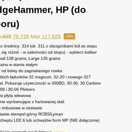
dgeHammer, HP (do
oru)
6.68
$
78.73
$
Max
117.62
$
-20%
o średnicy .314 lub .311 z obciążnikami kół ze stopu
się różnić - w zależności od stopu) - wybierz kaliber
ll 138 grains, Large 135 grains
ains w stanie stałym
 od listwy do zagniatanego rowka
ężkich ładunków 32 magnum, 32-20 i nowego 327
al. Pokazuje użyteczność w 300BO, 30-30, 30 Carbine
08 i 30-06 Plinkers
wa płyta wlewowa
ie wyrównujące z hartowanej stali
e imbusowe w zestawie
tawie stempel górny RCBS/Lyman
uchwytu LEE 6 lub uchwytów form MP (NIE dołączone)