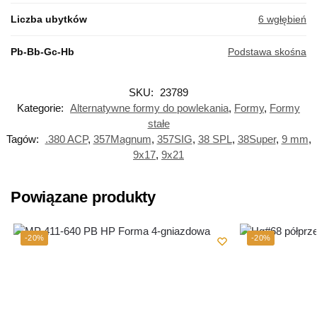
Liczba ubytków
6 wgłębień
Pb-Bb-Gc-Hb
Podstawa skośna
SKU:
23789
Kategorie:
Alternatywne formy do powlekania
,
Formy
,
Formy
stałe
Tagów:
.380 ACP
,
357Magnum
,
357SIG
,
38 SPL
,
38Super
,
9 mm
,
9x17
,
9x21
Powiązane produkty
-20%
-20%