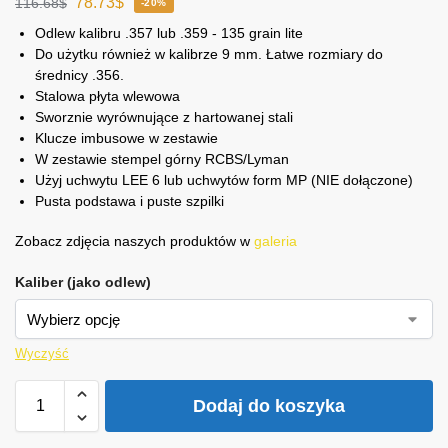
78.73
$
116.68
$
-20%
Odlew kalibru .357 lub .359 - 135 grain lite
Do użytku również w kalibrze 9 mm. Łatwe rozmiary do
średnicy .356.
Stalowa płyta wlewowa
Sworznie wyrównujące z hartowanej stali
Klucze imbusowe w zestawie
W zestawie stempel górny RCBS/Lyman
Użyj uchwytu LEE 6 lub uchwytów form MP (NIE dołączone)
Pusta podstawa i puste szpilki
Zobacz zdjęcia naszych produktów w
galeria
Kaliber (jako odlew)
Wyczyść
Dodaj do koszyka