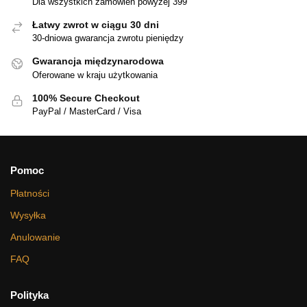
Dla wszystkich zamówień powyżej 399
Łatwy zwrot w ciągu 30 dni
30-dniowa gwarancja zwrotu pieniędzy
Gwarancja międzynarodowa
Oferowane w kraju użytkowania
100% Secure Checkout
PayPal / MasterCard / Visa
Pomoc
Płatności
Wysyłka
Anulowanie
FAQ
Polityka