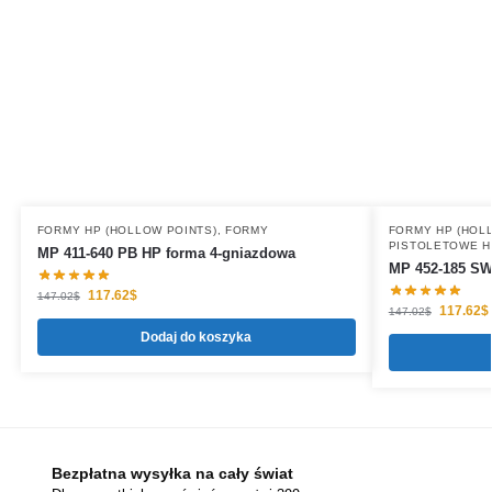
FORMY HP (HOLLOW POINTS)
,
FORMY
FORMY HP (HOL
PISTOLETOWE H
MP 411-640 PB HP forma 4-gniazdowa
MP 452-185 SW
117.62
$
147.02
$
117.62
$
147.02
$
Dodaj do koszyka
Bezpłatna wysyłka na cały świat