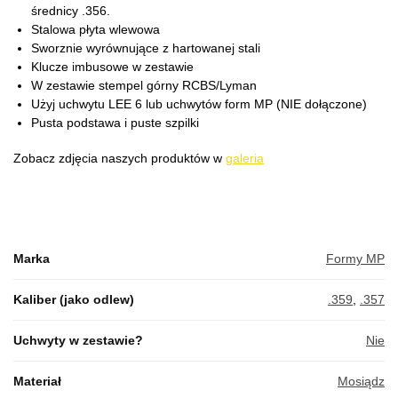
średnicy .356.
Stalowa płyta wlewowa
Sworznie wyrównujące z hartowanej stali
Klucze imbusowe w zestawie
W zestawie stempel górny RCBS/Lyman
Użyj uchwytu LEE 6 lub uchwytów form MP (NIE dołączone)
Pusta podstawa i puste szpilki
Zobacz zdjęcia naszych produktów w
galeria
Marka
Formy MP
Kaliber (jako odlew)
.359
,
.357
Uchwyty w zestawie?
Nie
Materiał
Mosiądz