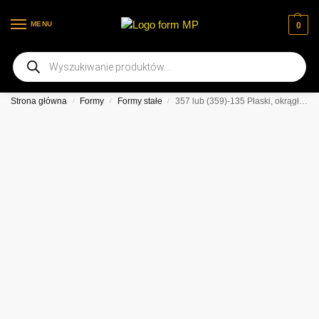
MENU
0
Witamy na naszej nowej stronie internetowej
Strona główna
Formy
Formy stałe
357 lub (359)-135 Płaski, okrągły nosek, podstawa skośna, 6-komorowa forma BR - BEZ WPROWADZENIA SMARU
/
/
/