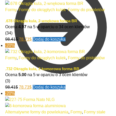
Formy
,
Formy do okrągłych kulek
,
Formy do pistoletów
.678 Okrągła kula, 2-wnękowa forma BR
Ocena
4.97
na 5 w oparciu o
34
ocen klientów
(34)
98.41
$
78.73
$
Dodaj do koszyka
-20%
Formy
,
Formy do okrągłych kulek
,
Formy do pistoletów
.732 Okrągła kula, 2-komorowa forma BR
Ocena
5.00
na 5 w oparciu o
3
ocen klientów
(3)
98.41
$
78.73
$
Dodaj do koszyka
-20%
0.00
$
0
Alternatywne formy do powlekania
,
Formy
,
Formy stałe