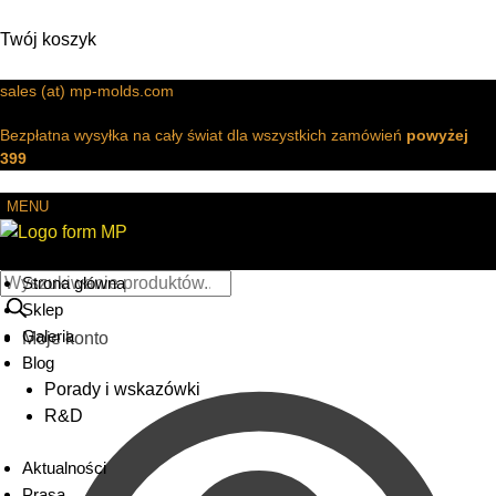
Twój koszyk
sales (at) mp-molds.com
Bezpłatna wysyłka na cały świat dla wszystkich zamówień
powyżej
399
MENU
Strona główna
Sklep
Galeria
Moje konto
Blog
Porady i wskazówki
R&D
Aktualności
Prasa