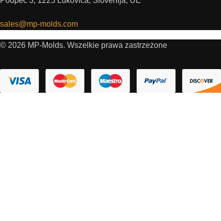
Podpeč 3, 1225 Lukovica, Slovenija, UE
sales@mp-molds.com
© 2026 MP-Molds. Wszelkie prawa zastrzeżone