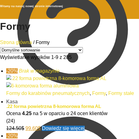
Witamy na naszej nowej stronie internetowej
Formy
Strona główna
/
Formy
Wyświetlanie wyników 1-9 z 285
-20%
Brak w magazynie
Formy do karabinów pneumatycznych
,
Formy
,
Formy stałe
Kasa
.22 forma powietrzna 8-komorowa forma AL
Ocena
4.25
na 5 w oparciu o
24
ocen klientów
(24)
124.50
$
99.60
$
Dowiedz się więcej
-20%