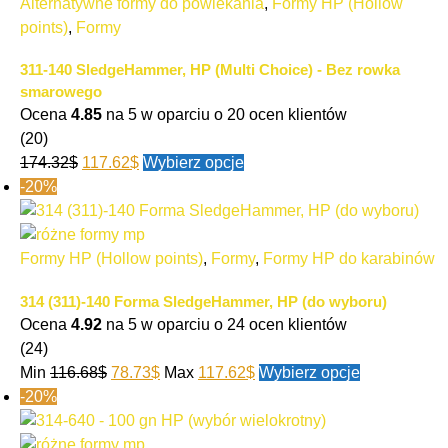
Alternatywne formy do powlekania
,
Formy HP (Hollow
points)
,
Formy
311-140 SledgeHammer, HP (Multi Choice) - Bez rowka
smarowego
Ocena
4.85
na 5 w oparciu o
20
ocen klientów
(20)
174.32
$
117.62
$
Wybierz opcje
-20%
Formy HP (Hollow points)
,
Formy
,
Formy HP do karabinów
314 (311)-140 Forma SledgeHammer, HP (do wyboru)
Ocena
4.92
na 5 w oparciu o
24
ocen klientów
(24)
Min
116.68
$
78.73
$
Max
117.62
$
Wybierz opcje
-20%