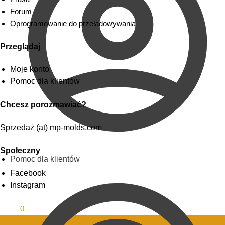
Forum
Oprogramowanie do przeładowywania
Przeglądaj
Moje konto
Pomoc dla klientów
Chcesz porozmawiać?
Sprzedaż (at) mp-molds.com
Społeczny
Pomoc dla klientów
Facebook
Instagram
0.00
$
0