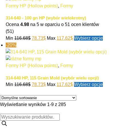
Formy HP (Hollow points)
,
Formy
314-640 - 100 gn HP (wybór wielokrotny)
Ocena
4.98
na 5 w oparciu o
51
ocen klientów
(51)
Min
116.68
$
78.73
$
Max
117.62
$
Wybierz opcje
-20%
Formy HP (Hollow points)
,
Formy
314-640 HP, 115 Grain Mold (wybór wielu opcji)
Min
116.68
$
78.73
$
Max
117.62
$
Wybierz opcje
Wyświetlanie wyników 1-9 z 285