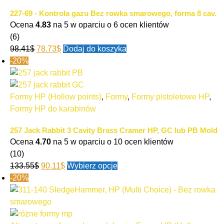
227-69 - Kontrola gazu Bez rowka smarowego, forma 8 cav.
Ocena
4.83
na 5 w oparciu o
6
ocen klientów
(6)
98.41
$
78.73
$
Dodaj do koszyka
-20%
Formy HP (Hollow points)
,
Formy
,
Formy pistoletowe HP
,
Formy HP do karabinów
257 Jack Rabbit 3 Cavity Brass Cramer HP, GC lub PB Mold
Ocena
4.70
na 5 w oparciu o
10
ocen klientów
(10)
133.55
$
90.11
$
Wybierz opcje
-20%