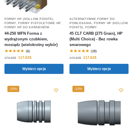
FORMY HP (HOLLOW POINTS)
,
ALTERNATYWNE FORMY DO
FORMY
,
FORMY PISTOLETOWE HP
,
POWLEKANIA
,
FORMY HP (HOLLOW
FORMY HP DO KARABINÓW
POINTS)
,
FORMY
44-250 WFN Forma z
45 CLT CARB (275 Grain), HP
wydrążonym czubkiem,
(Multi Choice) - Bez rowka
mosiądz (wielokrotny wybór)
smarowego
(6)
(28)
117.62
$
117.62
$
174.32
$
174.32
$
Wybierz opcje
Wybierz opcje
-20%
-20%