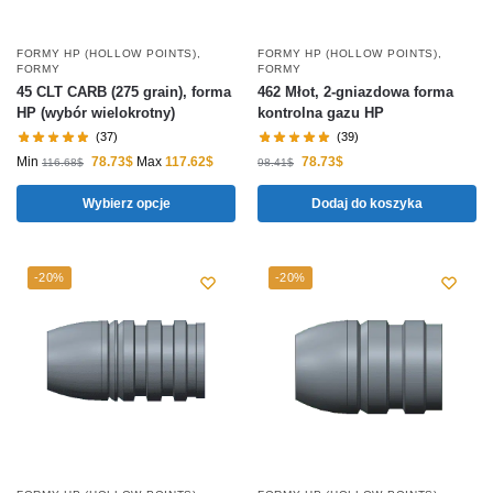
FORMY HP (HOLLOW POINTS)
,
FORMY HP (HOLLOW POINTS)
,
FORMY
FORMY
45 CLT CARB (275 grain), forma
462 Młot, 2-gniazdowa forma
HP (wybór wielokrotny)
kontrolna gazu HP
(37)
(39)
Min
78.73
$
Max
117.62
$
78.73
$
116.68
$
98.41
$
Wybierz opcje
Dodaj do koszyka
-20%
-20%