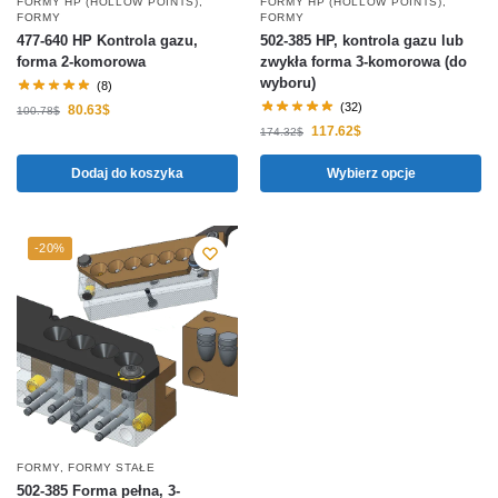
FORMY HP (HOLLOW POINTS)
,
FORMY HP (HOLLOW POINTS)
,
FORMY
FORMY
477-640 HP Kontrola gazu,
502-385 HP, kontrola gazu lub
forma 2-komorowa
zwykła forma 3-komorowa (do
wyboru)
(8)
(32)
80.63
$
100.78
$
117.62
$
174.32
$
Dodaj do koszyka
Wybierz opcje
-20%
FORMY
,
FORMY STAŁE
502-385 Forma pełna, 3-