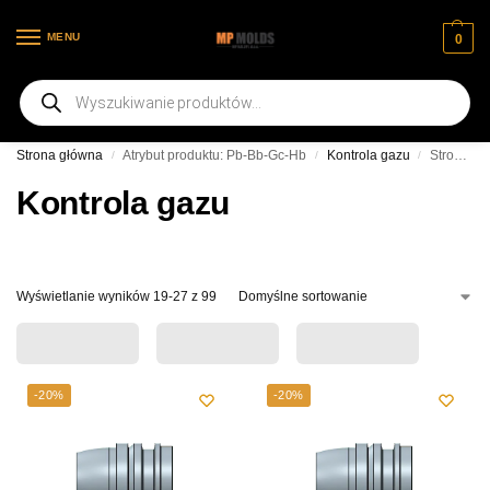
MENU
0
Witamy na naszej nowej stronie internetowej
Strona główna
Atrybut produktu: Pb-Bb-Gc-Hb
Kontrola gazu
Strona 3
/
/
/
Kontrola gazu
Wyświetlanie wyników 19-27 z 99
-20%
-20%