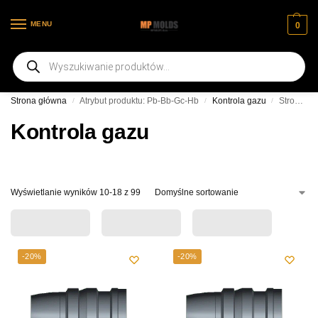
MENU
0
Witamy na naszej nowej stronie internetowej
Strona główna
Atrybut produktu: Pb-Bb-Gc-Hb
Kontrola gazu
Strona 2
/
/
/
Kontrola gazu
Wyświetlanie wyników 10-18 z 99
-20%
-20%