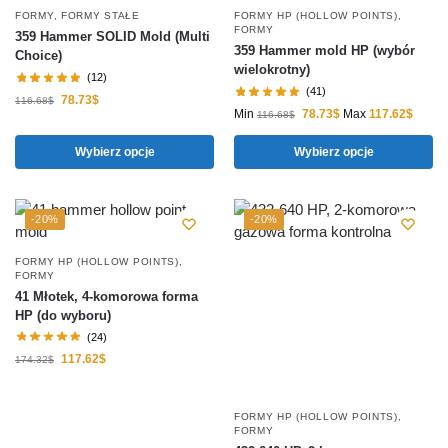
FORMY
,
FORMY STAŁE
FORMY HP (HOLLOW POINTS)
,
FORMY
359 Hammer SOLID Mold (Multi
359 Hammer mold HP (wybór
Choice)
wielokrotny)
(12)
(41)
78.73
$
116.68
$
Min
78.73
$
Max
117.62
$
116.68
$
Wybierz opcje
Wybierz opcje
-20%
-20%
FORMY HP (HOLLOW POINTS)
,
FORMY
41 Młotek, 4-komorowa forma
HP (do wyboru)
(24)
117.62
$
174.32
$
FORMY HP (HOLLOW POINTS)
,
FORMY