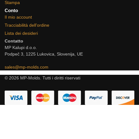
Stampa
Conto
Il mio account
Tracciabilità dell'ordine
Lista dei desideri
Contatto
MP Kalupi d.o.o.
Podpeč 3, 1225 Lukovica, Slovenija, UE
sales@mp-molds.com
© 2026 MP-Molds. Tutti i diritti riservati