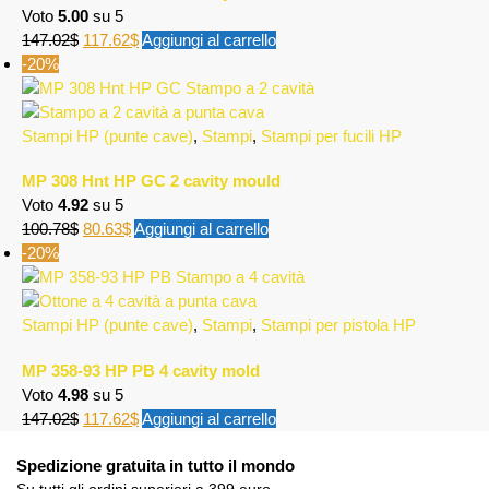
Voto
5.00
su 5
147.02
$
117.62
$
Aggiungi al carrello
-20%
Stampi HP (punte cave)
,
Stampi
,
Stampi per fucili HP
MP 308 Hnt HP GC 2 cavity mould
Voto
4.92
su 5
100.78
$
80.63
$
Aggiungi al carrello
-20%
Stampi HP (punte cave)
,
Stampi
,
Stampi per pistola HP
MP 358-93 HP PB 4 cavity mold
Voto
4.98
su 5
147.02
$
117.62
$
Aggiungi al carrello
Spedizione gratuita in tutto il mondo
Su tutti gli ordini superiori a 399 euro