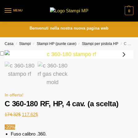
MENU
0
Benvenuti nella nostra nuova pagina web
Casa
Stampi
Stampi HP (punte cave)
Stampi per pistola HP
C 360-180 RF, HP, 4 cav. (a scelta)
/
/
/
/
In offerta!
C 360-180 RF, HP, 4 cav. (a scelta)
174.32
$
117.62
$
-20%
Fuso calibro .360.