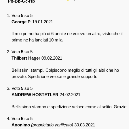
Pb-Bb-Gc-Hb
Voto
5
su 5
George P.
19.01.2021
Il mio primo ha più di 6 anni e ne volevo un altro, visto che il
primo ne ha lanciati 10 mila.
Voto
5
su 5
Thilbert Hager
09.02.2021
Bellissimi stampi. Colpiscono meglio di tutti gli altri che ho
provato. Spedizione veloce e grande supporto
Voto
5
su 5
ANDREW HOSTETLER
24.02.2021
Bellissimo stampo e spedizione veloce come al solito. Grazie
Voto
5
su 5
Anonimo
(proprietario verificato)
30.03.2021