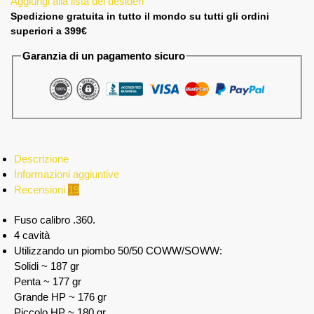
Aggiungi alla lista dei desideri
Spedizione gratuita in tutto il mondo su tutti gli ordini
superiori a 399€
Garanzia di un pagamento sicuro
Descrizione
Informazioni aggiuntive
Recensioni
19
Fuso calibro .360.
4 cavità
Utilizzando un piombo 50/50 COWW/SOWW:
Solidi ~ 187 gr
Penta ~ 177 gr
Grande HP ~ 176 gr
Piccolo HP ~ 180 gr