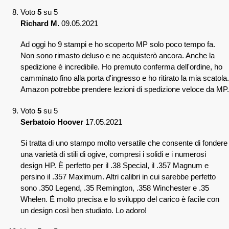
Voto
5
su 5
Richard M.
09.05.2021
Ad oggi ho 9 stampi e ho scoperto MP solo poco tempo fa.
Non sono rimasto deluso e ne acquisterò ancora. Anche la
spedizione è incredibile. Ho premuto conferma dell'ordine, ho
camminato fino alla porta d'ingresso e ho ritirato la mia scatola.
Amazon potrebbe prendere lezioni di spedizione veloce da MP.
Voto
5
su 5
Serbatoio Hoover
17.05.2021
Si tratta di uno stampo molto versatile che consente di fondere
una varietà di stili di ogive, compresi i solidi e i numerosi
design HP. È perfetto per il .38 Special, il .357 Magnum e
persino il .357 Maximum. Altri calibri in cui sarebbe perfetto
sono .350 Legend, .35 Remington, .358 Winchester e .35
Whelen. È molto precisa e lo sviluppo del carico è facile con
un design così ben studiato. Lo adoro!