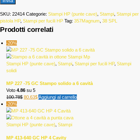
SKU:
22414
Categorie:
Stampi HP (punte cave)
,
Stampi
,
Stampi per
pistola HP
,
Stampi per fucili HP
Tag:
357Magnum
,
38 SPL
Prodotti correlati
-20%
Stampi HP (punte cave)
,
Stampi
,
Stampi per fucili HP
,
Stampi
solidi
MP 227 -75 GC Stampo solido a 6 cavità
Voto
4.86
su 5
100.78
$
80.63
$
Aggiungi al carrello
-20%
Stampi HP (punte cave)
,
Stampi
MP 413-640 GC HP 4 Cavity