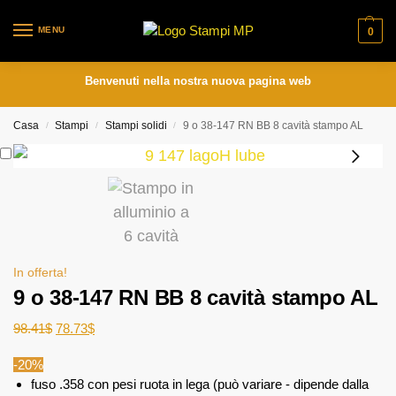
MENU
0
Benvenuti nella nostra nuova pagina web
Casa
Stampi
Stampi solidi
9 o 38-147 RN BB 8 cavità stampo AL
/
/
/
In offerta!
9 o 38-147 RN BB 8 cavità stampo AL
98.41
$
78.73
$
-20%
fuso .358 con pesi ruota in lega (può variare - dipende dalla