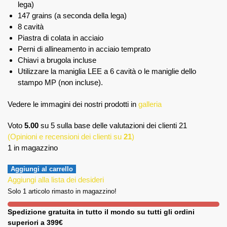
lega)
147 grains (a seconda della lega)
8 cavità
Piastra di colata in acciaio
Perni di allineamento in acciaio temprato
Chiavi a brugola incluse
Utilizzare la maniglia LEE a 6 cavità o le maniglie dello
stampo MP (non incluse).
Vedere le immagini dei nostri prodotti in
galleria
Voto
5.00
su 5 sulla base delle valutazioni dei clienti
21
(Opinioni e recensioni dei clienti su
21
)
1 in magazzino
Aggiungi al carrello
Aggiungi alla lista dei desideri
Solo 1 articolo rimasto in magazzino!
Spedizione gratuita in tutto il mondo su tutti gli ordini
superiori a 399€