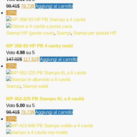
98.41
$
78.73
$
Aggiungi al carrello
-20%
Stampi HP (punte cave)
,
Stampi
,
Stampi per pistola HP
MP 358-93 HP PB 4 cavity mold
Voto
4.98
su 5
147.02
$
117.62
$
Aggiungi al carrello
-20%
Stampi
,
Stampi solidi
MP 452-225 PB Stampo AL a 6 cavità
Voto
5.00
su 5
98.41
$
78.73
$
Aggiungi al carrello
-20%