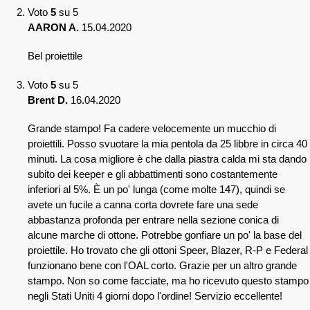
Voto
5
su 5
AARON A.
15.04.2020
Bel proiettile
Voto
5
su 5
Brent D.
16.04.2020
Grande stampo! Fa cadere velocemente un mucchio di
proiettili. Posso svuotare la mia pentola da 25 libbre in circa 40
minuti. La cosa migliore è che dalla piastra calda mi sta dando
subito dei keeper e gli abbattimenti sono costantemente
inferiori al 5%. È un po' lunga (come molte 147), quindi se
avete un fucile a canna corta dovrete fare una sede
abbastanza profonda per entrare nella sezione conica di
alcune marche di ottone. Potrebbe gonfiare un po' la base del
proiettile. Ho trovato che gli ottoni Speer, Blazer, R-P e Federal
funzionano bene con l'OAL corto. Grazie per un altro grande
stampo. Non so come facciate, ma ho ricevuto questo stampo
negli Stati Uniti 4 giorni dopo l'ordine! Servizio eccellente!