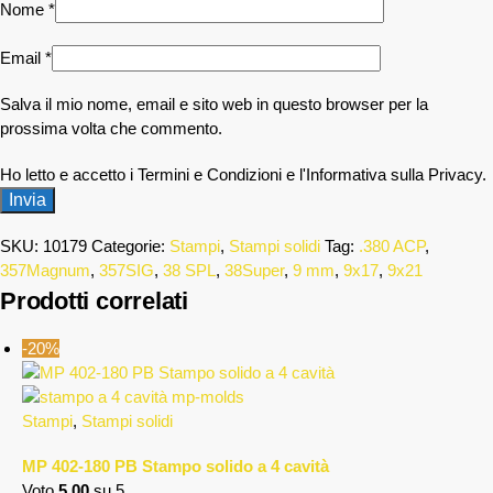
Nome
*
Email
*
Salva il mio nome, email e sito web in questo browser per la
prossima volta che commento.
Ho letto e accetto i Termini e Condizioni e l'Informativa sulla Privacy.
SKU:
10179
Categorie:
Stampi
,
Stampi solidi
Tag:
.380 ACP
,
357Magnum
,
357SIG
,
38 SPL
,
38Super
,
9 mm
,
9x17
,
9x21
Prodotti correlati
-20%
Stampi
,
Stampi solidi
MP 402-180 PB Stampo solido a 4 cavità
Voto
5.00
su 5