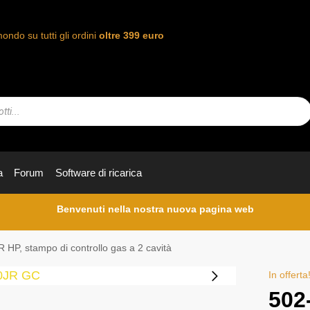
mondo su tutti gli ordini
oltre 399 euro
a
Forum
Software di ricarica
Benvenuti nella nostra nuova pagina web
 HP, stampo di controllo gas a 2 cavità
In offerta
502