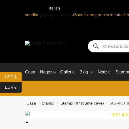
Italian
vendite (at) mp-molds.com
Spedizione gratuita in tutto il 
Casa
Negozio
Galleria
Blog
Notizie
Stamp
USD $
EUR €
Casa
Stampi
Stampi HP (punte cave)
502-400 JR
/
/
/