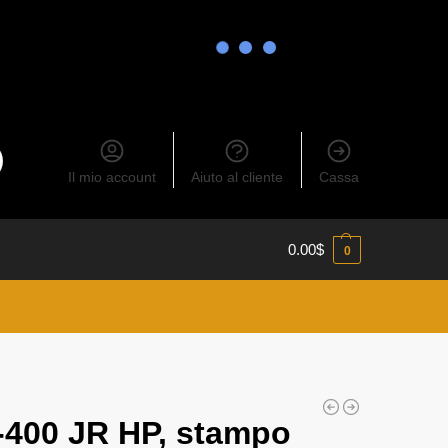
Il mio account
Aiuto al cliente
Cassa
0.00
$
0
!
-400 JR HP, stampo