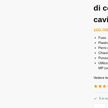
di c
cav
100.78
Fuso .
Piastr
Perni 
Chiavi
Punzo
Utiliz
MP (no
Vedere le
5 in 