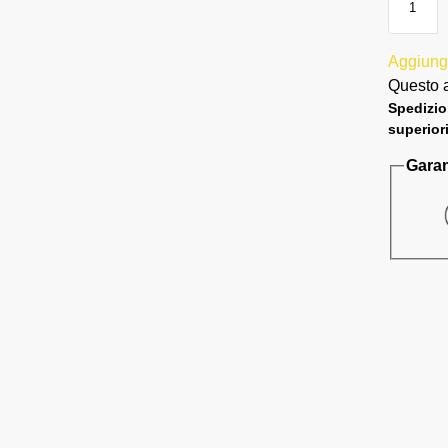
Aggiungi 
Questo a
Spedizion
superior
Garan