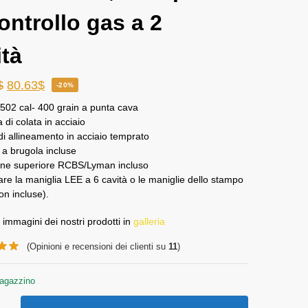
ontrollo gas a 2
ità
$
80.63
$
-20%
502 cal- 400 grain a punta cava
a di colata in acciaio
di allineamento in acciaio temprato
 a brugola incluse
ne superiore RCBS/Lyman incluso
zare la maniglia LEE a 6 cavità o le maniglie dello stampo
n incluse).
 immagini dei nostri prodotti in
galleria
(Opinioni e recensioni dei clienti su
11
)
magazzino