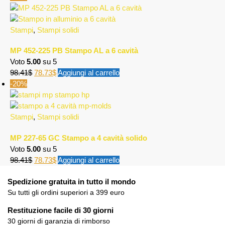
Stampi
,
Stampi solidi
MP 452-225 PB Stampo AL a 6 cavità
Voto
5.00
su 5
98.41
$
78.73
$
Aggiungi al carrello
-20%
Stampi
,
Stampi solidi
MP 227-65 GC Stampo a 4 cavità solido
Voto
5.00
su 5
98.41
$
78.73
$
Aggiungi al carrello
Spedizione gratuita in tutto il mondo
Su tutti gli ordini superiori a 399 euro
Restituzione facile di 30 giorni
30 giorni di garanzia di rimborso