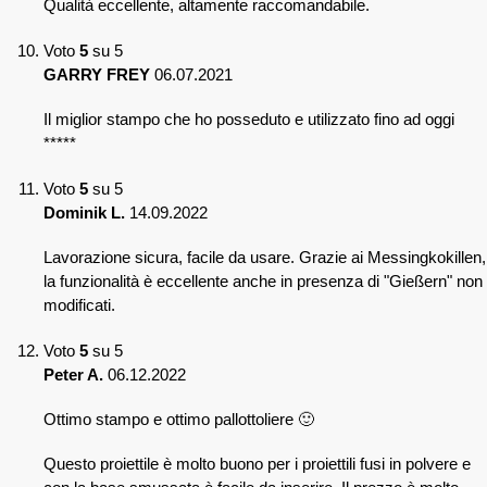
Qualità eccellente, altamente raccomandabile.
Voto
5
su 5
GARRY FREY
06.07.2021
Il miglior stampo che ho posseduto e utilizzato fino ad oggi
*****
Voto
5
su 5
Dominik L.
14.09.2022
Lavorazione sicura, facile da usare. Grazie ai Messingkokillen,
la funzionalità è eccellente anche in presenza di "Gießern" non
modificati.
Voto
5
su 5
Peter A.
06.12.2022
Ottimo stampo e ottimo pallottoliere 🙂
Questo proiettile è molto buono per i proiettili fusi in polvere e