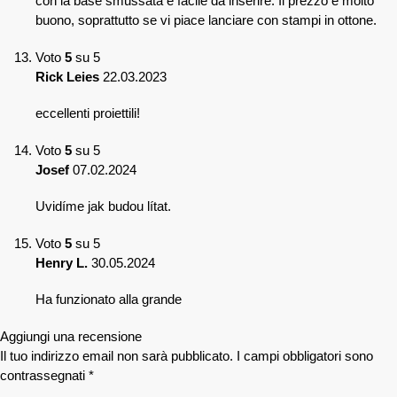
con la base smussata è facile da inserire. Il prezzo è molto
buono, soprattutto se vi piace lanciare con stampi in ottone.
Voto
5
su 5
Rick Leies
22.03.2023
eccellenti proiettili!
Voto
5
su 5
Josef
07.02.2024
Uvidíme jak budou lítat.
Voto
5
su 5
Henry L.
30.05.2024
Ha funzionato alla grande
Aggiungi una recensione
Il tuo indirizzo email non sarà pubblicato.
I campi obbligatori sono
contrassegnati
*