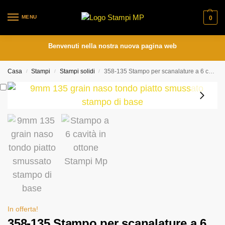
MENU
0
Benvenuti nella nostra nuova pagina web
Casa
Stampi
Stampi solidi
358-135 Stampo per scanalature a 6 cavità BR senza lubrificante con naso tondo piatto, base smussata
/
/
/
In offerta!
358-135 Stampo per scanalature a 6