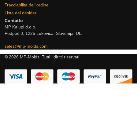
Tracciabilità dell'ordine
Lista dei desideri
Contatto
MP Kalupi d.o.o.
Podpeč 3, 1225 Lukovica, Slovenija, UE
sales@mp-molds.com
© 2026 MP-Molds. Tutti i diritti riservati