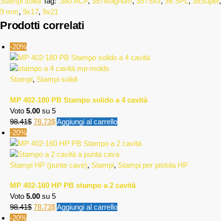
Stampi solidi
Tag:
.380 ACP
,
357Magnum
,
357SIG
,
38 SPL
,
38Super
,
9 mm
,
9x17
,
9x21
Prodotti correlati
-20%
Stampi
,
Stampi solidi
MP 402-180 PB Stampo solido a 4 cavità
Voto
5.00
su 5
98.41
$
78.73
$
Aggiungi al carrello
-20%
Stampi HP (punte cave)
,
Stampi
,
Stampi per pistola HP
MP 402-160 HP PB stampo a 2 cavità
Voto
5.00
su 5
98.41
$
78.73
$
Aggiungi al carrello
-20%