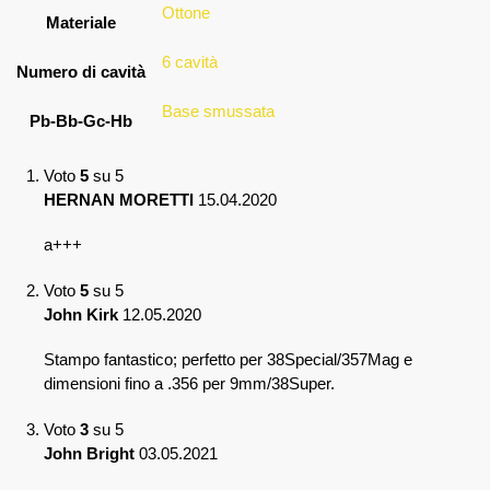
Ottone
Materiale
6 cavità
Numero di cavità
Base smussata
Pb-Bb-Gc-Hb
Voto
5
su 5
HERNAN MORETTI
15.04.2020
a+++
Voto
5
su 5
John Kirk
12.05.2020
Stampo fantastico; perfetto per 38Special/357Mag e
dimensioni fino a .356 per 9mm/38Super.
Voto
3
su 5
John Bright
03.05.2021