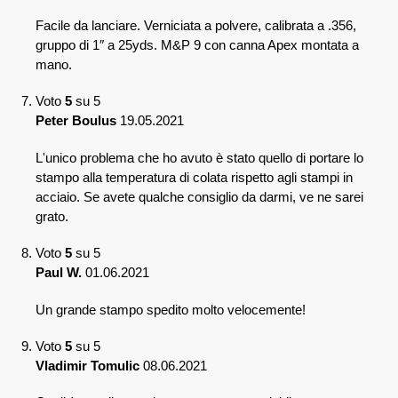
Facile da lanciare. Verniciata a polvere, calibrata a .356,
gruppo di 1″ a 25yds. M&P 9 con canna Apex montata a
mano.
Voto
5
su 5
Peter Boulus
19.05.2021
L'unico problema che ho avuto è stato quello di portare lo
stampo alla temperatura di colata rispetto agli stampi in
acciaio. Se avete qualche consiglio da darmi, ve ne sarei
grato.
Voto
5
su 5
Paul W.
01.06.2021
Un grande stampo spedito molto velocemente!
Voto
5
su 5
Vladimir Tomulic
08.06.2021