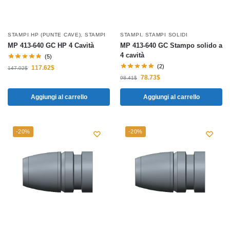
STAMPI HP (PUNTE CAVE)
,
STAMPI
STAMPI
,
STAMPI SOLIDI
MP 413-640 GC HP 4 Cavità
MP 413-640 GC Stampo solido a
4 cavità
(5)
(2)
117.62
$
147.02
$
78.73
$
98.41
$
Aggiungi al carrello
Aggiungi al carrello
-20%
-20%