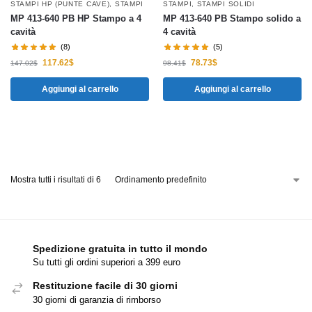
STAMPI HP (PUNTE CAVE)
,
STAMPI
STAMPI
,
STAMPI SOLIDI
MP 413-640 PB HP Stampo a 4
MP 413-640 PB Stampo solido a
cavità
4 cavità
(8)
(5)
117.62
$
78.73
$
147.02
$
98.41
$
Aggiungi al carrello
Aggiungi al carrello
Mostra tutti i risultati di 6
Spedizione gratuita in tutto il mondo
Su tutti gli ordini superiori a 399 euro
Restituzione facile di 30 giorni
30 giorni di garanzia di rimborso