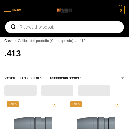
MENU
0
Benvenuti nella nostra nuova pagina web
Casa
Calibro del prodotto (Come gettato)
.413
/
/
.413
Mostra tutti i risultati di 6
-20%
-20%