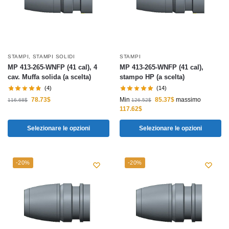
STAMPI
,
STAMPI SOLIDI
STAMPI
MP 413-265-WNFP (41 cal), 4
MP 413-265-WNFP (41 cal),
cav. Muffa solida (a scelta)
stampo HP (a scelta)
(4)
(14)
78.73
$
Min
85.37
$
massimo
116.68
$
126.52
$
117.62
$
Selezionare le opzioni
Selezionare le opzioni
-20%
-20%