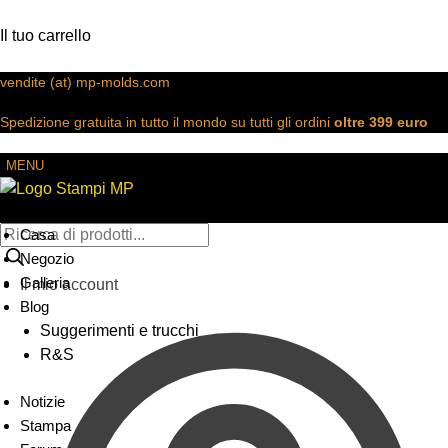
Il tuo carrello
vendite (at) mp-molds.com
Spedizione gratuita in tutto il mondo su tutti gli ordini
oltre 399 euro
MENU
Casa
Negozio
Galleria
Il mio account
Blog
Suggerimenti e trucchi
R&S
Notizie
Stampa