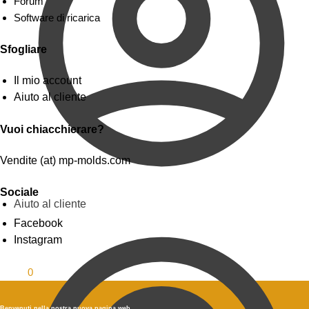
Forum
Software di ricarica
Sfogliare
Il mio account
Aiuto al cliente
Vuoi chiacchierare?
Vendite (at) mp-molds.com
Sociale
Aiuto al cliente
Facebook
Instagram
0.00
$
0
Benvenuti nella nostra nuova pagina web