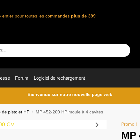
de entier pour toutes les commandes
plus de 399
resse
Forum
Logiciel de rechargement
Bienvenue sur notre nouvelle page web
 de pistolet HP
MP 452-200 HP moule à 4 cavités
/
Promo !
MP 