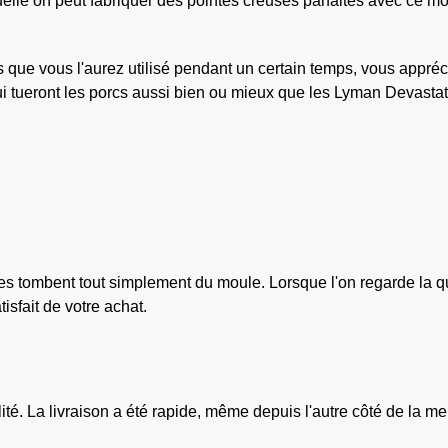
quelle on peut fabriquer des pointes creuses parfaites avec ce m
ue vous l'aurez utilisé pendant un certain temps, vous apprécier
qui tueront les porcs aussi bien ou mieux que les Lyman Devasta
 tombent tout simplement du moule. Lorsque l'on regarde la qualit
isfait de votre achat.
ité. La livraison a été rapide, même depuis l'autre côté de la me