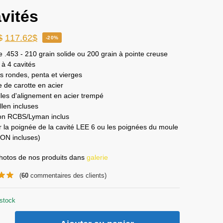
avités
$
117.62
$
-20%
e .453 - 210 grain solide ou 200 grain à pointe creuse
à 4 cavités
s rondes, penta et vierges
 de carotte en acier
les d'alignement en acier trempé
llen incluses
on RCBS/Lyman inclus
er la poignée de la cavité LEE 6 ou les poignées du moule
ON incluses)
photos de nos produits dans
galerie
(
60
commentaires des clients)
stock