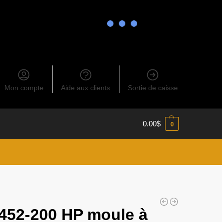
Mon compte
Aide aux clients
Sortie de caisse
0.00
$
0
452-200 HP moule à