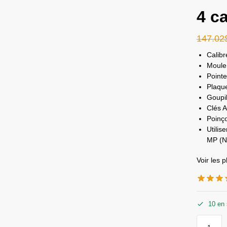
4 c
147.02
Calibr
Moule 
Pointe
Plaque
Goupil
Clés A
Poinç
Utilis
MP (N
Voir les 
10 en 