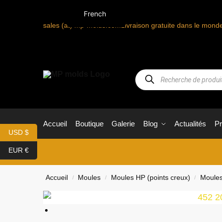
French
sales (at) mp-molds.com
Livraison gratuite dans le mon
Accueil
Boutique
Galerie
Blog
Actualités
P
USD $
EUR €
Accueil
Moules
Moules HP (points creux)
Moules
/
/
/