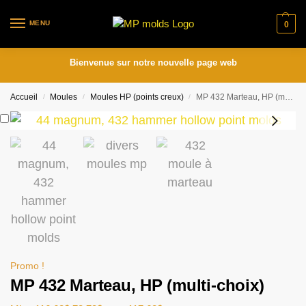
MENU
0
Bienvenue sur notre nouvelle page web
Accueil
Moules
Moules HP (points creux)
MP 432 Marteau, HP (multi-choix)
/
/
/
Promo !
MP 432 Marteau, HP (multi-choix)