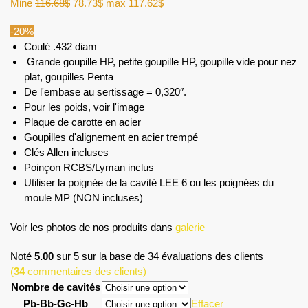
Mine
116.68
$
78.73
$
max
117.62
$
-20%
Coulé .432 diam
Grande goupille HP, petite goupille HP, goupille vide pour nez
plat, goupilles Penta
De l'embase au sertissage = 0,320″.
Pour les poids, voir l'image
Plaque de carotte en acier
Goupilles d'alignement en acier trempé
Clés Allen incluses
Poinçon RCBS/Lyman inclus
Utiliser la poignée de la cavité LEE 6 ou les poignées du
moule MP (NON incluses)
Voir les photos de nos produits dans
galerie
Noté
5.00
sur 5 sur la base de
34
évaluations des clients
(
34
commentaires des clients)
Nombre de cavités
Pb-Bb-Gc-Hb
Effacer