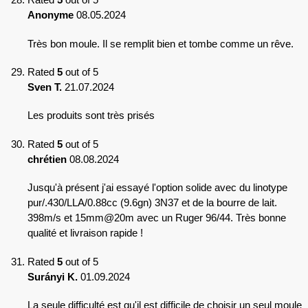
Anonyme
08.05.2024
Très bon moule. Il se remplit bien et tombe comme un rêve.
Rated
5
out of 5
Sven T.
21.07.2024
Les produits sont très prisés
Rated
5
out of 5
chrétien
08.08.2024
Jusqu'à présent j'ai essayé l'option solide avec du linotype
pur/.430/LLA/0.88cc (9.6gn) 3N37 et de la bourre de lait.
398m/s et 15mm@20m avec un Ruger 96/44. Très bonne
qualité et livraison rapide !
Rated
5
out of 5
Surányi K.
01.09.2024
La seule difficulté est qu'il est difficile de choisir un seul moule