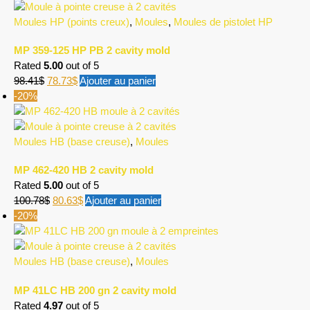
Moules HP (points creux)
,
Moules
,
Moules de pistolet HP
MP 359-125 HP PB 2 cavity mold
Rated
5.00
out of 5
98.41
$
78.73
$
Ajouter au panier
-20%
Moules HB (base creuse)
,
Moules
MP 462-420 HB 2 cavity mold
Rated
5.00
out of 5
100.78
$
80.63
$
Ajouter au panier
-20%
Moules HB (base creuse)
,
Moules
MP 41LC HB 200 gn 2 cavity mold
Rated
4.97
out of 5