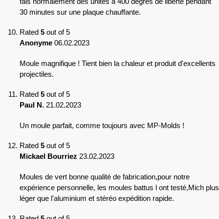
fais normalement des unités à 400 degrés de liberté pendant
30 minutes sur une plaque chauffante.
Rated
5
out of 5
Anonyme
06.02.2023
Moule magnifique ! Tient bien la chaleur et produit d'excellents
projectiles.
Rated
5
out of 5
Paul N.
21.02.2023
Un moule parfait, comme toujours avec MP-Molds !
Rated
5
out of 5
Mickael Bourriez
23.02.2023
Moules de vert bonne qualité de fabrication,pour notre
expérience personnelle, les moules battus l ont testé,Mich plus
léger que l'aluminium et stéréo expédition rapide.
Rated
5
out of 5