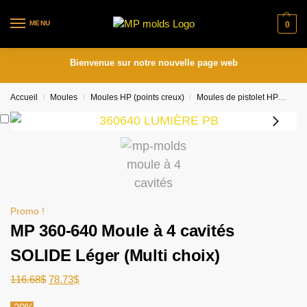
MENU
0
Bienvenue sur notre nouvelle page web
Accueil
Moules
Moules HP (points creux)
Moules de pistolet HP
MP 3
/
/
/
Promo !
MP 360-640 Moule à 4 cavités
SOLIDE Léger (Multi choix)
116.68
$
78.73
$