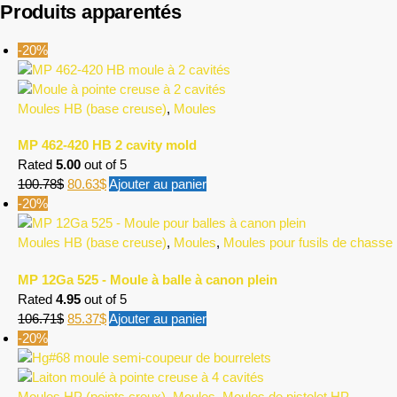
Produits apparentés
-20%
Moules HB (base creuse)
,
Moules
MP 462-420 HB 2 cavity mold
Rated
5.00
out of 5
100.78
$
80.63
$
Ajouter au panier
-20%
Moules HB (base creuse)
,
Moules
,
Moules pour fusils de chasse
MP 12Ga 525 - Moule à balle à canon plein
Rated
4.95
out of 5
106.71
$
85.37
$
Ajouter au panier
-20%
Moules HP (points creux)
,
Moules
,
Moules de pistolet HP