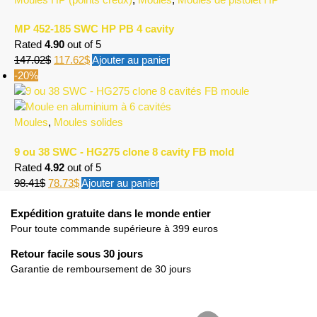
MP 452-185 SWC HP PB 4 cavity
Rated
4.90
out of 5
147.02
$
117.62
$
Ajouter au panier
-20%
Moules
,
Moules solides
9 ou 38 SWC - HG275 clone 8 cavity FB mold
Rated
4.92
out of 5
98.41
$
78.73
$
Ajouter au panier
Expédition gratuite dans le monde entier
Pour toute commande supérieure à 399 euros
Retour facile sous 30 jours
Garantie de remboursement de 30 jours