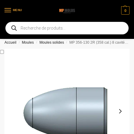
MENU
0
Bienvenue sur notre nouvelle page web
Accueil
Moules
Moules solides
MP 356-130 2R (358 cal.) 8 cavités Base biseautée NO LUBE groove mold
/
/
/