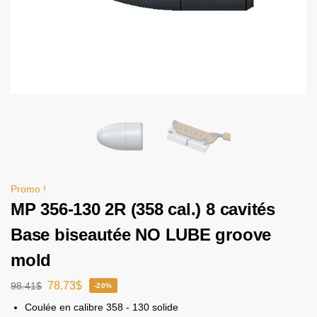
Promo !
MP 356-130 2R (358 cal.) 8 cavités
Base biseautée NO LUBE groove
mold
78.73
$
98.41
$
-20%
Coulée en calibre 358 - 130 solide