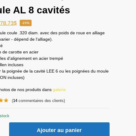
le AL 8 cavités
78.73
$
-20%
le coule .320 diam. avec des poids de roue en alliage
varier - dépend de l'alliage).
té
 de carotte en acier
les d'alignement en acier trempé
llen incluses
er la poignée de la cavité LEE 6 ou les poignées du moule
ON incluses)
photos de nos produits dans
galerie
(
14
commentaires des clients)
stock
Ajouter au panier