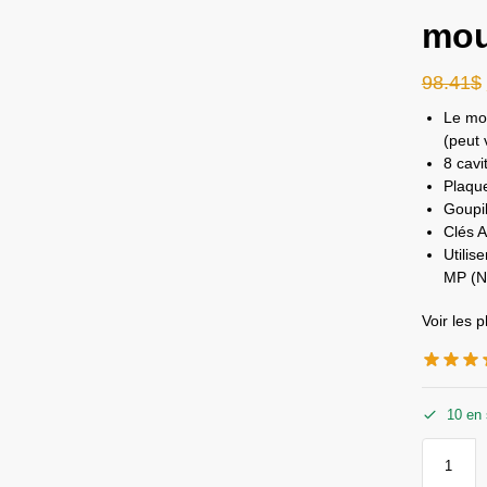
mou
98.41
$
Le mou
(peut 
8 cavi
Plaque
Goupil
Clés A
Utilis
MP (N
Voir les 
10 en 