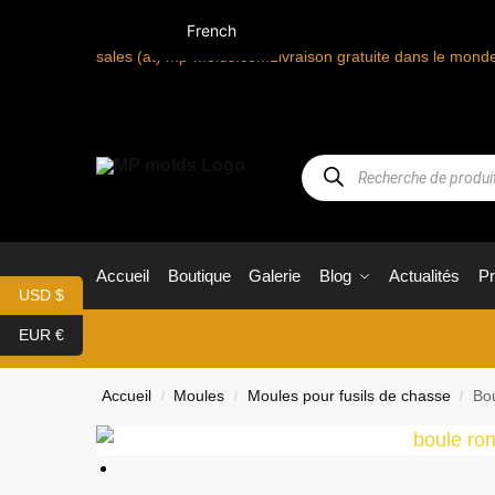
French
sales (at) mp-molds.com
Livraison gratuite dans le mon
Accueil
Boutique
Galerie
Blog
Actualités
P
USD $
EUR €
Accueil
Moules
Moules pour fusils de chasse
Bou
/
/
/