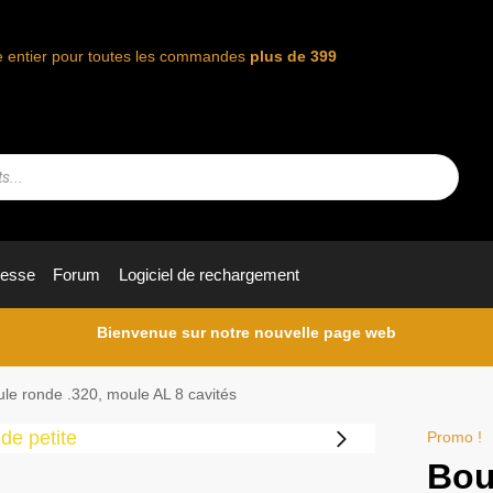
de entier pour toutes les commandes
plus de 399
resse
Forum
Logiciel de rechargement
Bienvenue sur notre nouvelle page web
le ronde .320, moule AL 8 cavités
Promo !
Bou