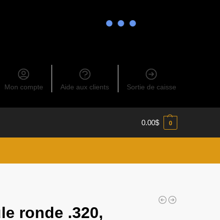
Mon compte
Aide aux clients
Sortie de caisse
0.00
$
0
le ronde .320,