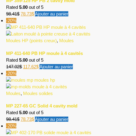
MP 359-125 HP PB 2 cavity mold
Rated
5.00
out of 5
98.41
$
78.73
$
Ajouter au panier
-20%
Moules HP (points creux)
,
Moules
MP 411-640 PB HP moule à 4 cavités
Rated
5.00
out of 5
147.02
$
117.62
$
Ajouter au panier
-20%
Moules
,
Moules solides
MP 227-65 GC Solid 4 cavity mold
Rated
5.00
out of 5
98.41
$
78.73
$
Ajouter au panier
-20%