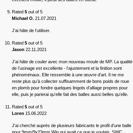
Rated
5
out of 5
Michael O.
21.07.2021
J'ai hâte de l'utiliser.
Rated
5
out of 5
Jason
22.11.2021
J'ai hâte de couler avec mon nouveau moule de MP. La qualité
de l'usinage est excellente - l'ajustement et la finition sont
phénoménaux. Elle ressemble à une œuvre d'art. Il ne me
reste plus qu'à collecter suffisamment de bons poids de roue
en plomb pour fondre quelques lingots d'alliage propres pour
elle, puis je parierai qu'elle fait des balles aussi belles qu'elle.
Rated
5
out of 5
Loren
15.06.2022
J'ai cherché auprès de plusieurs fabricants le profil d'une balle
pour 9mm/9x23mm Win qui avait ce que je voulais. SWC,