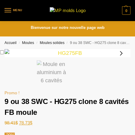
MENU
0
Bienvenue sur notre nouvelle page web
Accueil
Moules
Moules solides
9 ou 38 SWC - HG275 clone 8 cavités FB moule
/
/
/
Promo !
9 ou 38 SWC - HG275 clone 8 cavités
FB moule
98.41
$
78.73
$