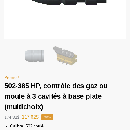
Promo !
502-385 HP, contrôle des gaz ou
moule à 3 cavités à base plate
(multichoix)
117.62
$
174.32
$
-20%
Calibre .502 coulé