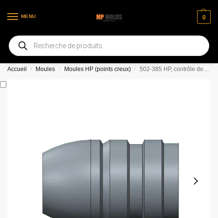
MENU
0
Bienvenue sur notre nouvelle page web
Accueil
Moules
Moules HP (points creux)
502-385 HP, contrôle des gaz ou moule à 3 cavités à base plate (multichoix)
/
/
/