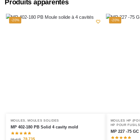
Produits apparentés
-20%
-20%
MOULES
,
MOULES SOLIDES
MOULES HP (PO
HP POUR FUSIL
MP 402-180 PB Solid 4 cavity mold
MP 227 -75 GC 
78.73
$
98.41
$