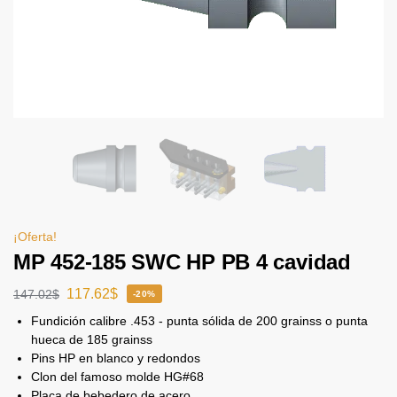
¡Oferta!
MP 452-185 SWC HP PB 4 cavidad
117.62
$
147.02
$
-20%
Fundición calibre .453 - punta sólida de 200 grainss o punta
hueca de 185 grainss
Pins HP en blanco y redondos
Clon del famoso molde HG#68
Placa de bebedero de acero