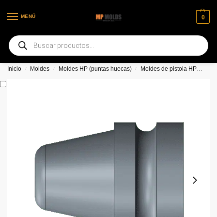
MENÚ
0
Bienvenido a nuestra nueva página web
Inicio
Moldes
Moldes HP (puntas huecas)
Moldes de pistola HP
MP 
/
/
/