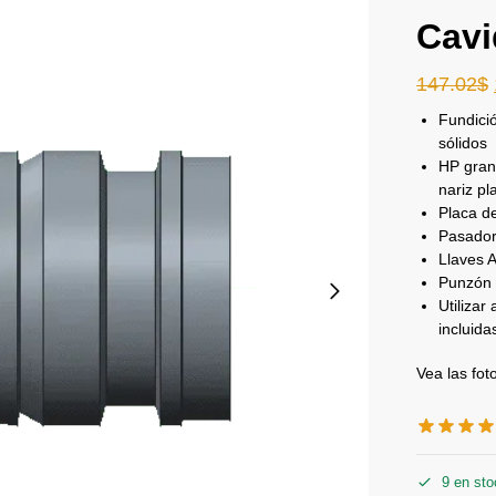
Cav
147.02
$
Fundició
sólidos
HP gran
nariz pl
Placa d
Pasador
Llaves A
Punzón 
Utiliza
incluida
Vea las fo
9 en sto