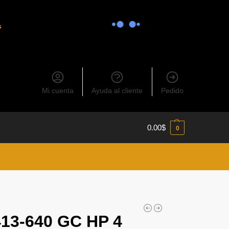
s
Mi cuenta
Ayuda al cliente
Pedido
0.00
$
0
13-640 GC HP 4