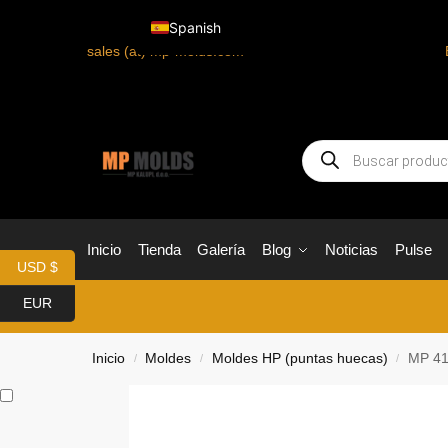
Spanish
sales (at) mp-molds.com
Inicio
Tienda
Galería
Blog
Noticias
Pulse
USD $
EUR
Inicio
Moldes
Moldes HP (puntas huecas)
MP 41
/
/
/