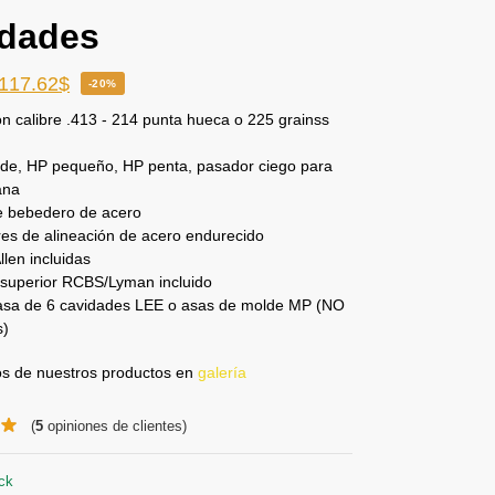
idades
117.62
$
-20%
n calibre .413 - 214 punta hueca o 225 grainss
de, HP pequeño, HP penta, pasador ciego para
ana
e bebedero de acero
es de alineación de acero endurecido
llen incluidas
superior RCBS/Lyman incluido
r asa de 6 cavidades LEE o asas de molde MP (NO
s)
tos de nuestros productos en
galería
(
5
opiniones de clientes)
ck