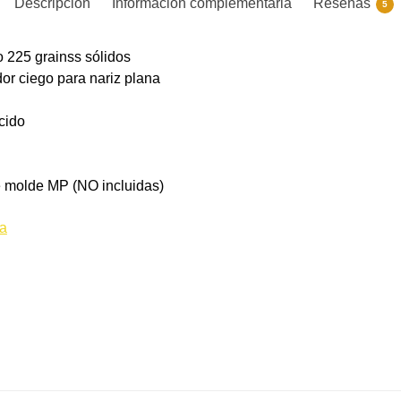
Descripción
Información complementaria
Reseñas
5
o 225 grainss sólidos
r ciego para nariz plana
cido
e molde MP (NO incluidas)
ía