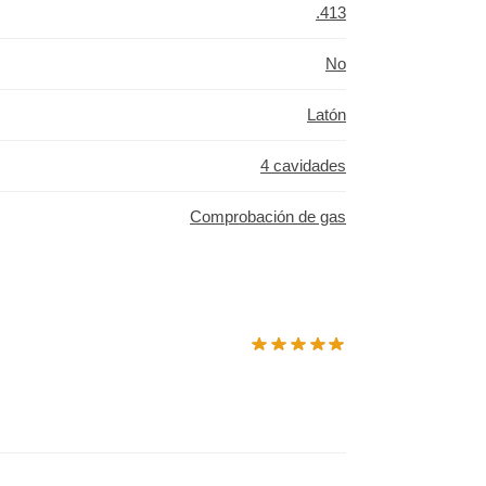
.413
No
Latón
4 cavidades
Comprobación de gas