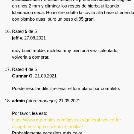
en unos 2 mm y eliminar los restos de hierba utilizando
lubricación seca. Ho inoltre ridotto la cavità alla base ottenendo
con piombo quasi puro un peso di 95 grani.
Rated
5
de 5
jeff v.
27.08.2021
muy buen molde, moldea muy bien una vez calentado,
volveria a comprar.
Rated
4
de 5
Gunnar O.
21.09.2021
Puede resultar difícil rellenar el formulario por completo.
admin
(store manager)
21.09.2021
Por favor, lea esto
https://www.mp-molds.com/tipstricks/general-advice-for-
using-brass-hp-hollow-point-moulds/
Probablemente necesites más calor.