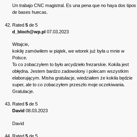
Un trabajo CNC magistral. Es una pena que no haya dos tipos
de bases huecas.
Rated
5
de 5
d_bloch@wp.pl
07.03.2023
Witajcie,
kokilę zamówiłem w piątek, we wtorek już była u mnie w
Polsce.
To co zobaczyłem to było arcydzieło frezarskie. Kokila jest
obłędna. Jestem bardzo zadowolony i polecam wszystkim
elaborującym. Misha gratulacje, wiedziałem że kokila będzie
super, ale to co zobaczyłem przeszło moje oczekiwania.
Gratulacje.
Rated
5
de 5
David
08.03.2023
David
Rated
5
de 5