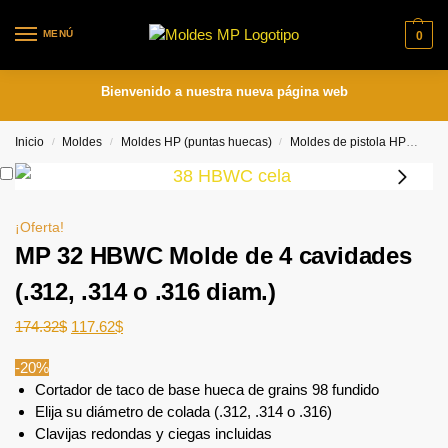
MENÚ
0
Bienvenido a nuestra nueva página web
Inicio
Moldes
Moldes HP (puntas huecas)
Moldes de pistola HP
MP 3
/
/
/
¡Oferta!
MP 32 HBWC Molde de 4 cavidades
(.312, .314 o .316 diam.)
174.32
$
117.62
$
-20%
Cortador de taco de base hueca de grains 98 fundido
Elija su diámetro de colada (.312, .314 o .316)
Clavijas redondas y ciegas incluidas