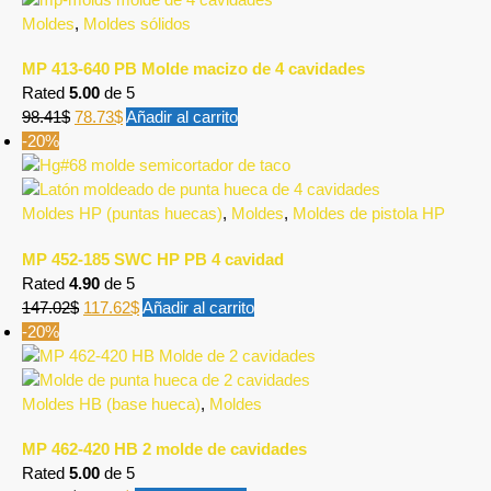
Moldes
,
Moldes sólidos
MP 413-640 PB Molde macizo de 4 cavidades
Rated
5.00
de 5
98.41
$
78.73
$
Añadir al carrito
-20%
Moldes HP (puntas huecas)
,
Moldes
,
Moldes de pistola HP
MP 452-185 SWC HP PB 4 cavidad
Rated
4.90
de 5
147.02
$
117.62
$
Añadir al carrito
-20%
Moldes HB (base hueca)
,
Moldes
MP 462-420 HB 2 molde de cavidades
Rated
5.00
de 5