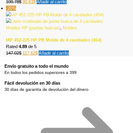
100.78
$
80.63
$
Añadir al carrito
-20%
Moldes HP (puntas huecas)
,
Moldes
MP 452-225 HP PB Molde de 4 cavidades (454)
Rated
4.89
de 5
147.02
$
117.62
$
Añadir al carrito
Envío gratuito a todo el mundo
En todos los pedidos superiores a 399
Fácil devolución en 30 días
30 días de garantía de devolución del dinero