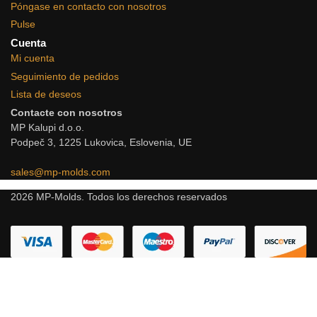
Póngase en contacto con nosotros
Pulse
Cuenta
Mi cuenta
Seguimiento de pedidos
Lista de deseos
Contacte con nosotros
MP Kalupi d.o.o.
Podpeč 3, 1225 Lukovica, Eslovenia, UE
sales@mp-molds.com
2026 MP-Molds. Todos los derechos reservados