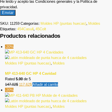
He leído y acepto las Condiciones generales y la Política de
privacidad.
SKU:
11259
Categorías:
Moldes HP (puntas huecas)
,
Moldes
Etiquetas:
454Casull
,
45Colt
Productos relacionados
-20%
Moldes HP (puntas huecas)
,
Moldes
MP 413-640 GC HP 4 Cavidad
Rated
5.00
de 5
147.02
$
117.62
$
Añadir al carrito
-20%
Moldes HP (puntas huecas)
,
Moldes