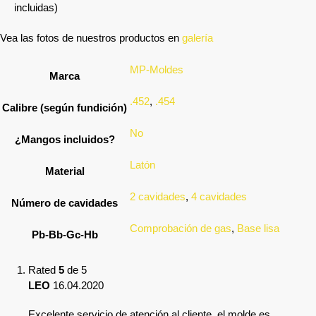
incluidas)
Vea las fotos de nuestros productos en
galería
MP-Moldes
Marca
.452
,
.454
Calibre (según fundición)
No
¿Mangos incluidos?
Latón
Material
2 cavidades
,
4 cavidades
Número de cavidades
Comprobación de gas
,
Base lisa
Pb-Bb-Gc-Hb
Rated
5
de 5
LEO
16.04.2020
Excelente servicio de atención al cliente, el molde es