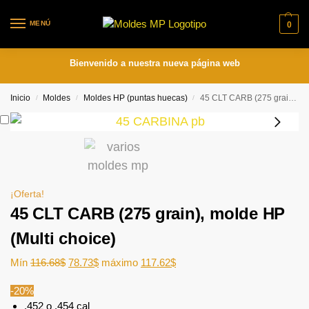
MENÚ
0
Bienvenido a nuestra nueva página web
Inicio
Moldes
Moldes HP (puntas huecas)
45 CLT CARB (275 grain), molde HP (Multi choice)
/
/
/
¡Oferta!
45 CLT CARB (275 grain), molde HP
(Multi choice)
Mín
116.68
$
78.73
$
máximo
117.62
$
-20%
.452 o .454 cal