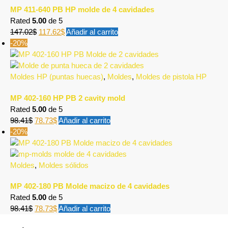
MP 411-640 PB HP molde de 4 cavidades
Rated
5.00
de 5
147.02
$
117.62
$
Añadir al carrito
-20%
Moldes HP (puntas huecas)
,
Moldes
,
Moldes de pistola HP
MP 402-160 HP PB 2 cavity mold
Rated
5.00
de 5
98.41
$
78.73
$
Añadir al carrito
-20%
Moldes
,
Moldes sólidos
MP 402-180 PB Molde macizo de 4 cavidades
Rated
5.00
de 5
98.41
$
78.73
$
Añadir al carrito