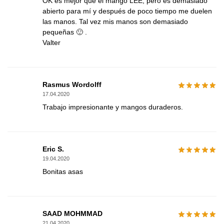
OK es mejor que el mango LEE, pero es demasiado
abierto para mí y después de poco tiempo me duelen
las manos. Tal vez mis manos son demasiado
pequeñas 🙂 .
Valter
Rasmus Wordolff
17.04.2020
Trabajo impresionante y mangos duraderos.
Eric S.
19.04.2020
Bonitas asas
SAAD MOHMMAD
21.04.2020