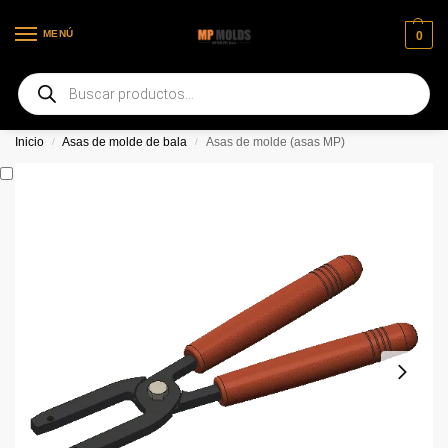
MENÚ
0
Bienvenido a nuestra nueva página web
Inicio
Asas de molde de bala
Asas de molde (asas MP)
/
/