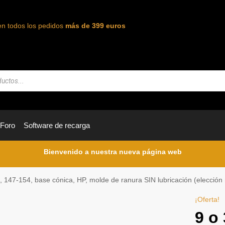
en todos los pedidos
más de 399 euros
Foro
Software de recarga
Bienvenido a nuestra nueva página web
, 147-154, base cónica, HP, molde de ranura SIN lubricación (elección 
¡Oferta!
9 o