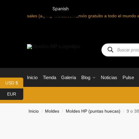
Spanish
sales (at) mp-molds.com
Envío gratuito a todo el mundo 
Inicio
Tienda
Galería
Blog
Noticias
Pulse
USD $
EUR
Inicio
Moldes
Moldes HP (puntas huecas)
9 o 38
/
/
/