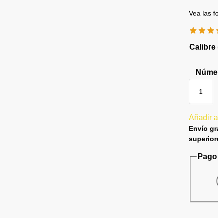
Vea las f
Calibre
Númer
Añadir a
Envío gr
superior
Pago 