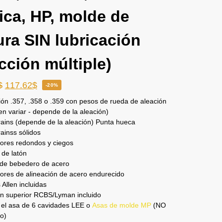
ica, HP, molde de
ura SIN lubricación
cción múltiple)
$
117.62
$
-20%
ión .357, .358 o .359 con pesos de rueda de aleación
n variar - depende de la aleación)
ains (depende de la aleación) Punta hueca
ainss sólidos
ores redondos y ciegos
 de latón
 de bebedero de acero
ores de alineación de acero endurecido
 Allen incluidas
n superior RCBS/Lyman incluido
e el asa de 6 cavidades LEE o
Asas de molde MP
(NO
do)