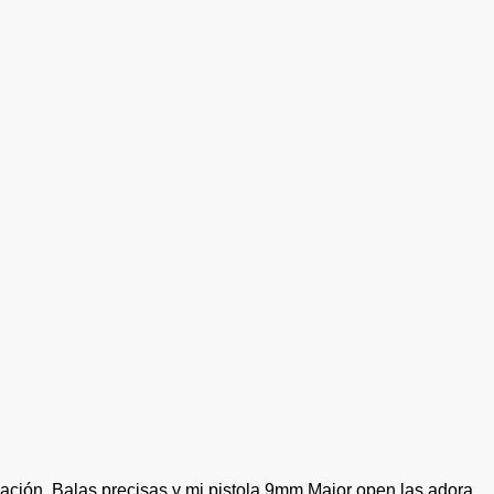
ión. Balas precisas y mi pistola 9mm Major open las adora.