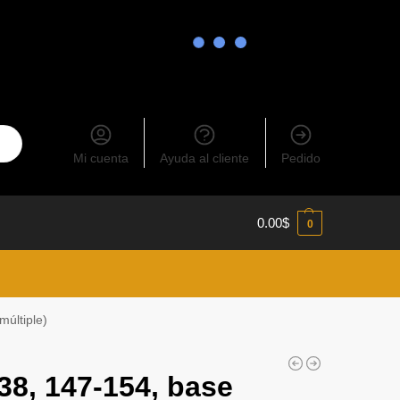
Mi cuenta
Ayuda al cliente
Pedido
0.00
$
0
múltiple)
 38, 147-154, base