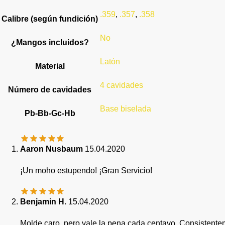
.359
,
.357
,
.358
Calibre (según fundición)
No
¿Mangos incluidos?
Latón
Material
4 cavidades
Número de cavidades
Base biselada
Pb-Bb-Gc-Hb
Aaron Nusbaum
15.04.2020
¡Un moho estupendo! ¡Gran Servicio!
Benjamin H.
15.04.2020
Molde caro, pero vale la pena cada centavo. Consisten