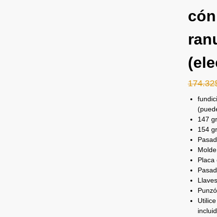
cón
ran
(ele
174.32
fundic
(puede
147 gr
154 gr
Pasad
Molde
Placa
Pasad
Llaves
Punzó
Utilic
inclui