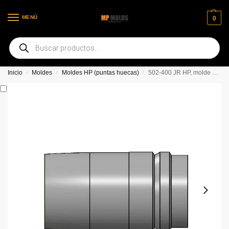
MENÚ
0
Bienvenido a nuestra nueva página web
Inicio
Moldes
Moldes HP (puntas huecas)
502-400 JR HP, molde de retención de gas de 2 cavidades
/
/
/