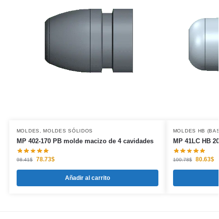
MOLDES
,
MOLDES SÓLIDOS
MOLDES HB (BA
MP 402-170 PB molde macizo de 4 cavidades
MP 41LC HB 20
78.73
$
80.63
$
98.41
$
100.78
$
Añadir al carrito