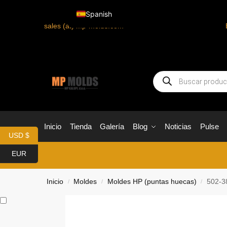
Spanish
sales (at) mp-molds.com
Inicio
Tienda
Galería
Blog
Noticias
Pulse
USD $
EUR
Inicio
Moldes
Moldes HP (puntas huecas)
502-3
/
/
/