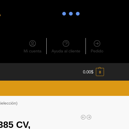
s
Mi cuenta
Ayuda al cliente
Pedido
0.00
$
0
elección)
385 CV,