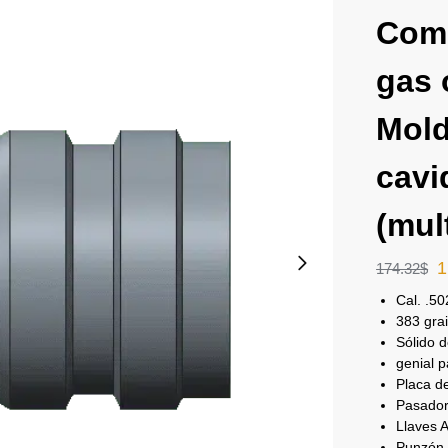
Com
gas 
Mold
cavi
(mul
1
174.32
$
Cal. .50
383 gra
Sólido 
genial p
Placa d
Pasador
Llaves A
Punzón 