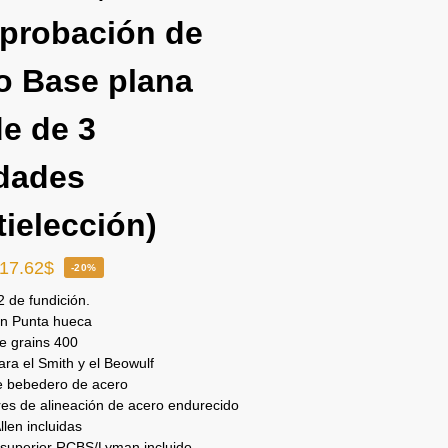
probación de
o Base plana
e de 3
dades
tielección)
17.62
$
-20%
2 de fundición.
in Punta hueca
de grains 400
ara el Smith y el Beowulf
e bebedero de acero
es de alineación de acero endurecido
llen incluidas
superior RCBS/Lyman incluido