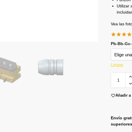
Utiliza
incluida
Vea las fo
Pb-Bb-Gc
Limpiar
Añadir a 
Envío grat
superiores