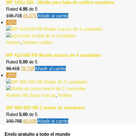
MP 12Ga 525 - Molde para bala de calibre completo
Rated
4.95
de 5
106.71
$
85.37
$
Añadir al carrito
-20%
Moldes
,
Moldes sólidos
MP 413-640 PB Molde macizo de 4 cavidades
Rated
5.00
de 5
98.41
$
78.73
$
Añadir al carrito
-20%
Moldes HB (base hueca)
,
Moldes
MP 460-420 HB 2 molde de cavidades
Rated
5.00
de 5
100.78
$
80.63
$
Añadir al carrito
Envío gratuito a todo el mundo