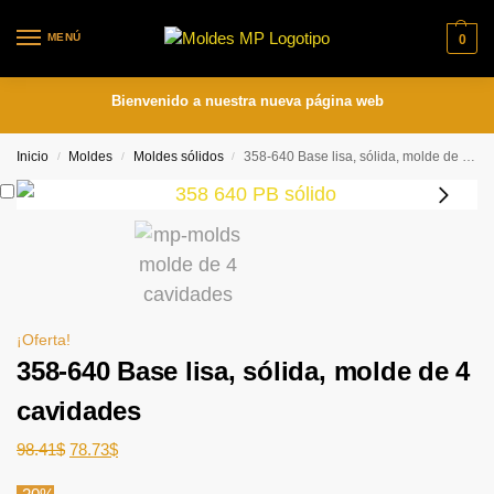
MENÚ
0
Bienvenido a nuestra nueva página web
Inicio
Moldes
Moldes sólidos
358-640 Base lisa, sólida, molde de 4 cavidades
/
/
/
¡Oferta!
358-640 Base lisa, sólida, molde de 4
cavidades
98.41
$
78.73
$