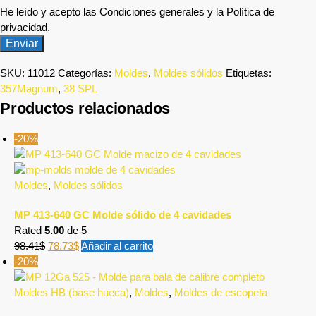
He leído y acepto las Condiciones generales y la Política de
privacidad.
SKU:
11012
Categorías:
Moldes
,
Moldes sólidos
Etiquetas:
357Magnum
,
38 SPL
Productos relacionados
-20%
Moldes
,
Moldes sólidos
MP 413-640 GC Molde sólido de 4 cavidades
Rated
5.00
de 5
98.41
$
78.73
$
Añadir al carrito
-20%
Moldes HB (base hueca)
,
Moldes
,
Moldes de escopeta