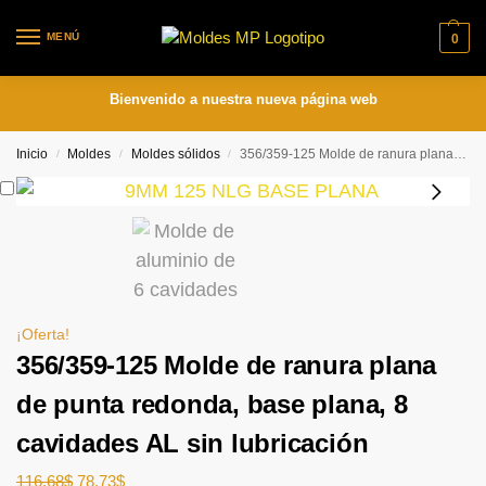
MENÚ
0
Bienvenido a nuestra nueva página web
Inicio
Moldes
Moldes sólidos
356/359-125 Molde de ranura plana de punta redonda, base plana, 8 cavidades AL sin lubricación
/
/
/
¡Oferta!
356/359-125 Molde de ranura plana
de punta redonda, base plana, 8
cavidades AL sin lubricación
116.68
$
78.73
$