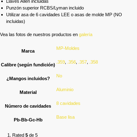
Llaves Allen incluidas
Punzón superior RCBS/Lyman incluido
Utilizar asa de 6 cavidades LEE o asas de molde MP (NO
incluidas)
Vea las fotos de nuestros productos en
galería
MP-Moldes
Marca
.359
,
.356
,
.357
,
.358
Calibre (según fundición)
No
¿Mangos incluidos?
Aluminio
Material
8 cavidades
Número de cavidades
Base lisa
Pb-Bb-Gc-Hb
Rated
5
de 5