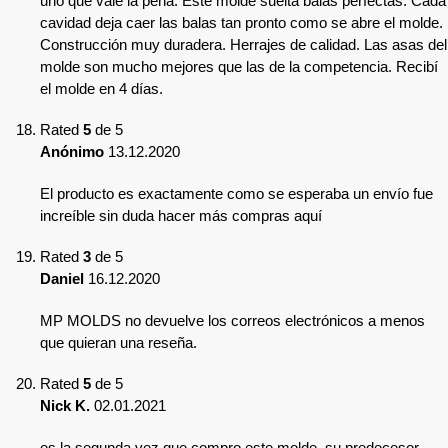
uno que vale la pena. Este molde suelta balas perfectas. Cada
cavidad deja caer las balas tan pronto como se abre el molde.
Construcción muy duradera. Herrajes de calidad. Las asas del
molde son mucho mejores que las de la competencia. Recibí
el molde en 4 días.
Rated
5
de 5
Anónimo
13.12.2020
El producto es exactamente como se esperaba un envío fue
increíble sin duda hacer más compras aquí
Rated
3
de 5
Daniel
16.12.2020
MP MOLDS no devuelve los correos electrónicos a menos
que quieran una reseña.
Rated
5
de 5
Nick K.
02.01.2021
es la segunda vez que compro este molde. su predecesor