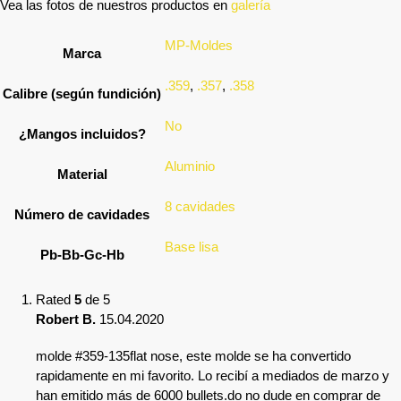
Vea las fotos de nuestros productos en
galería
MP-Moldes
Marca
.359
,
.357
,
.358
Calibre (según fundición)
No
¿Mangos incluidos?
Aluminio
Material
8 cavidades
Número de cavidades
Base lisa
Pb-Bb-Gc-Hb
Rated
5
de 5
Robert B.
15.04.2020
molde #359-135flat nose, este molde se ha convertido
rapidamente en mi favorito. Lo recibí a mediados de marzo y
han emitido más de 6000 bullets.do no dude en comprar de