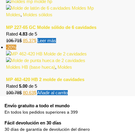
Moldes
,
Moldes sólidos
MP 227-65 GC Molde sólido de 6 cavidades
Rated
4.83
de 5
106.71
$
85.37
$
Leer más
-20%
Moldes HB (base hueca)
,
Moldes
MP 462-420 HB 2 molde de cavidades
Rated
5.00
de 5
100.78
$
80.63
$
Añadir al carrito
Envío gratuito a todo el mundo
En todos los pedidos superiores a 399
Fácil devolución en 30 días
30 días de garantía de devolución del dinero