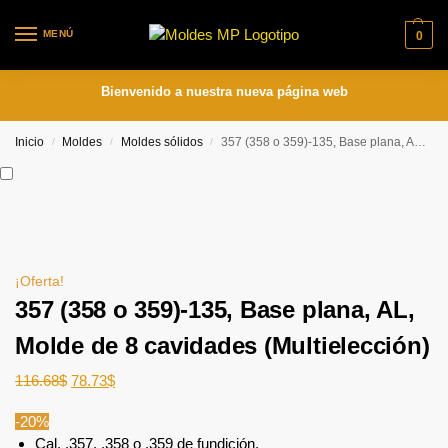
MENÚ
0
Bienvenido a nuestra nueva página web
Inicio
Moldes
Moldes sólidos
357 (358 o 359)-135, Base plana, AL, Molde de 8 cavidades (Multielección)
/
/
/
¡Oferta!
357 (358 o 359)-135, Base plana, AL,
Molde de 8 cavidades (Multielección)
116.68
$
78.73
$
-20%
Cal. .357, .358 o .359 de fundición,