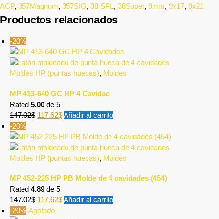
ACP
,
357Magnum
,
357SIG
,
38 SPL
,
38Super
,
9mm
,
9x17
,
9x21
Productos relacionados
-20%
Moldes HP (puntas huecas)
,
Moldes
MP 413-640 GC HP 4 Cavidad
Rated
5.00
de 5
147.02
$
117.62
$
Añadir al carrito
-20%
Moldes HP (puntas huecas)
,
Moldes
MP 452-225 HP PB Molde de 4 cavidades (454)
Rated
4.89
de 5
147.02
$
117.62
$
Añadir al carrito
-20%
Agotado