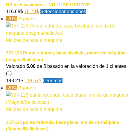
BR de 6 cavidades - NO LUBE GROOVE
116.68
$
78.73
$
Seleccionar opciones
-20%
Agotado
Moldes de bala a máquina
357-125 Punta redonda, base biselada, molde de máquina
(magma/balístico)
Valorado
5.00
de 5 basado en la valoración de
1
clientes
(1)
148.21
$
118.57
$
Leer más
-20%
Agotado
Moldes de bala a máquina
357-125 punta redonda, base plana, molde de máquina
(Magma/Ballisticast)