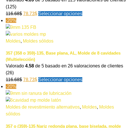
(125)
116.68
$
78.73
$
Seleccionar opciones
-20%
Moldes
,
Moldes sólidos
357 (358 o 359)-135, Base plana, AL, Molde de 8 cavidades
(Multielección)
Valorado
4.58
de 5 basado en
26
valoraciones de clientes
(26)
116.68
$
78.73
$
Seleccionar opciones
-20%
Moldes de revestimiento alternativos
,
Moldes
,
Moldes
sólidos
357 o (359)-135 Nariz redonda plana, base biselada, molde