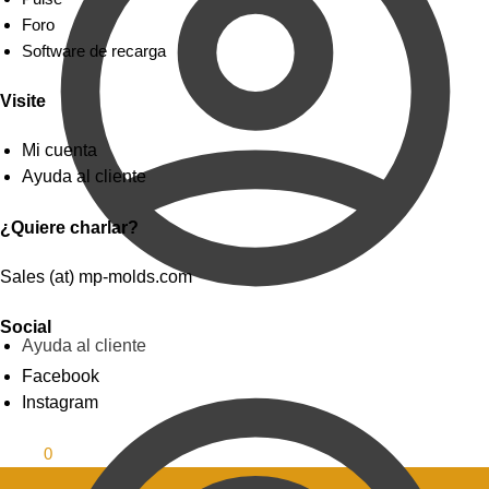
Foro
Software de recarga
Visite
Mi cuenta
Ayuda al cliente
¿Quiere charlar?
Sales (at) mp-molds.com
Social
Ayuda al cliente
Facebook
Instagram
0.00
$
0