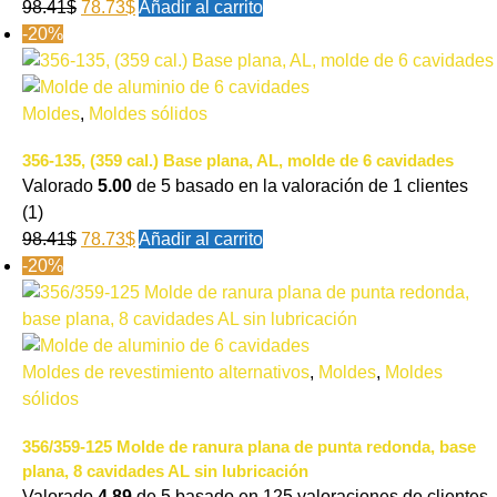
98.41
$
78.73
$
Añadir al carrito
-20%
Moldes
,
Moldes sólidos
356-135, (359 cal.) Base plana, AL, molde de 6 cavidades
Valorado
5.00
de 5 basado en la valoración de
1
clientes
(1)
98.41
$
78.73
$
Añadir al carrito
-20%
Moldes de revestimiento alternativos
,
Moldes
,
Moldes
sólidos
356/359-125 Molde de ranura plana de punta redonda, base
plana, 8 cavidades AL sin lubricación
Valorado
4.89
de 5 basado en
125
valoraciones de clientes