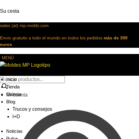
Su cesta
sales (at) mp-molds.com
Envío gratuito a todo el mundo en todos los pedidos
más de 399
euros
MENÚ
Inicio
Tienda
Galería
Mi cuenta
Blog
Trucos y consejos
I+D
Noticias
Pulse