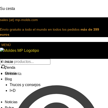
Su cesta
sales (at) mp-molds.com
Envío gratuito a todo el mundo en todos los pedidos
más de 399
euros
MENÚ
Inicio
Tienda
Galería
Mi cuenta
Blog
Trucos y consejos
I+D
Noticias
Pulse