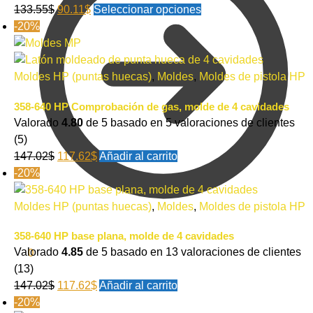
133.55
$
90.11
$
Seleccionar opciones
-20%
Moldes HP (puntas huecas)
,
Moldes
,
Moldes de pistola HP
358-640 HP Comprobación de gas, molde de 4 cavidades
Valorado
4.80
de 5 basado en
5
valoraciones de clientes
(5)
147.02
$
117.62
$
Añadir al carrito
-20%
Moldes HP (puntas huecas)
,
Moldes
,
Moldes de pistola HP
358-640 HP base plana, molde de 4 cavidades
Valorado
4.85
de 5 basado en
13
valoraciones de clientes
0.00
$
0
(13)
147.02
$
117.62
$
Añadir al carrito
-20%