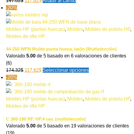
147.02
$
117.62
$
Añadir al carrito
-20%
Moldes HP (puntas huecas)
,
Moldes
,
Moldes de pistola HP
,
Moldes de rifle HP
44-250 WFN Molde punta hueca, latón (Multielección)
Valorado
5.00
de 5 basado en
6
valoraciones de clientes
(6)
174.32
$
117.62
$
Seleccionar opciones
-20%
Moldes HP (puntas huecas)
,
Moldes
,
Moldes de pistola HP
,
Moldes de rifle HP
C 360-180 RF, HP,4 cav. (multielección)
Valorado
5.00
de 5 basado en
19
valoraciones de clientes
(19)