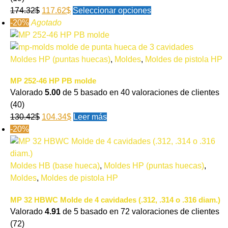
174.32
$
117.62
$
Seleccionar opciones
-20%
Agotado
Moldes HP (puntas huecas)
,
Moldes
,
Moldes de pistola HP
MP 252-46 HP PB molde
Valorado
5.00
de 5 basado en
40
valoraciones de clientes
(40)
130.42
$
104.34
$
Leer más
-20%
Moldes HB (base hueca)
,
Moldes HP (puntas huecas)
,
Moldes
,
Moldes de pistola HP
MP 32 HBWC Molde de 4 cavidades (.312, .314 o .316 diam.)
Valorado
4.91
de 5 basado en
72
valoraciones de clientes
(72)