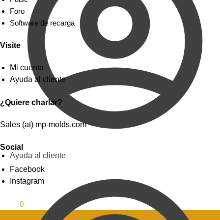
Foro
Software de recarga
Visite
Mi cuenta
Ayuda al cliente
¿Quiere charlar?
Sales (at) mp-molds.com
Social
Ayuda al cliente
Facebook
Instagram
0.00
$
0