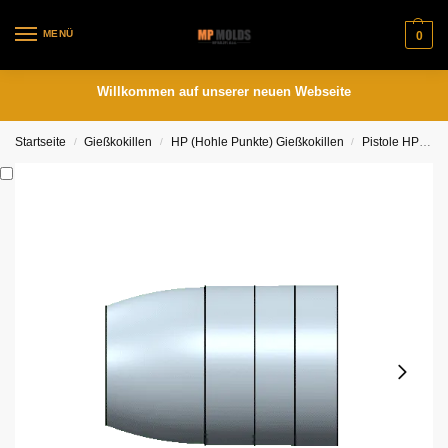
MENÜ
0
Willkommen auf unserer neuen Webseite
Startseite
Gießkokillen
HP (Hohle Punkte) Gießkokillen
Pistole HP-Formen
/
/
/