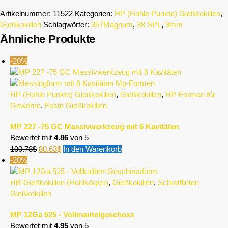
Artikelnummer:
11522
Kategorien:
HP (Hohle Punkte) Gießkokillen
,
Gießkokillen
Schlagwörter:
357Magnum
,
38 SPL
,
9mm
Ähnliche Produkte
-20%
HP (Hohle Punkte) Gießkokillen
,
Gießkokillen
,
HP-Formen für
Gewehre
,
Feste Gießkokillen
MP 227 -75 GC Massivwerkzeug mit 6 Kavitäten
Bewertet mit
4.86
von 5
100.78
$
80.63
$
In den Warenkorb
-20%
HB-Gießkokillen (Hohlkörper)
,
Gießkokillen
,
Schrotflinten
Gießkokillen
MP 12Ga 525 - Vollmantelgeschoss
Bewertet mit
4.95
von 5