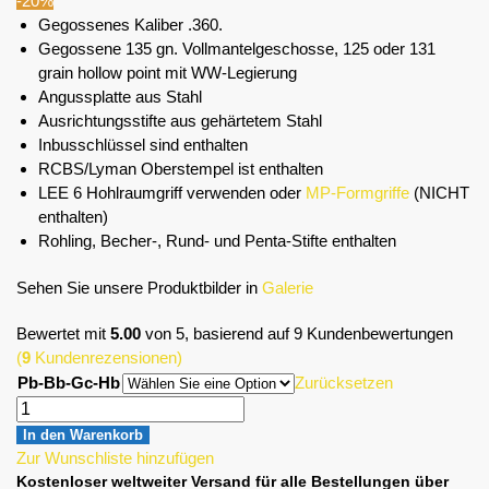
-20%
Gegossenes Kaliber .360.
Gegossene 135 gn. Vollmantelgeschosse, 125 oder 131
grain hollow point mit WW-Legierung
Angussplatte aus Stahl
Ausrichtungsstifte aus gehärtetem Stahl
Inbusschlüssel sind enthalten
RCBS/Lyman Oberstempel ist enthalten
LEE 6 Hohlraumgriff verwenden oder
MP-Formgriffe
(NICHT
enthalten)
Rohling, Becher-, Rund- und Penta-Stifte enthalten
Sehen Sie unsere Produktbilder in
Galerie
Bewertet mit
5.00
von 5, basierend auf
9
Kundenbewertungen
(
9
Kundenrezensionen)
Pb-Bb-Gc-Hb
Zurücksetzen
In den Warenkorb
Zur Wunschliste hinzufügen
Kostenloser weltweiter Versand für alle Bestellungen über