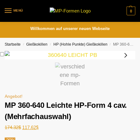
MENÜ
0
Willkommen auf unserer neuen Webseite
Startseite
Gießkokillen
HP (Hohle Punkte) Gießkokillen
MP 360-640 Leichte HP-Form 4 cav. (Mehrfachauswahl)
/
/
/
Angebot!
MP 360-640 Leichte HP-Form 4 cav.
(Mehrfachauswahl)
174.32
$
117.62
$