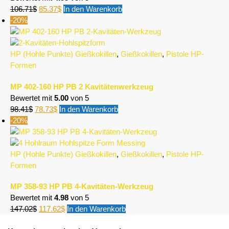
106.71
$
85.37
$
In den Warenkorb
-20%
HP (Hohle Punkte) Gießkokillen
,
Gießkokillen
,
Pistole HP-
Formen
MP 402-160 HP PB 2 Kavitätenwerkzeug
Bewertet mit
5.00
von 5
98.41
$
78.73
$
In den Warenkorb
-20%
HP (Hohle Punkte) Gießkokillen
,
Gießkokillen
,
Pistole HP-
Formen
MP 358-93 HP PB 4-Kavitäten-Werkzeug
Bewertet mit
4.98
von 5
147.02
$
117.62
$
In den Warenkorb