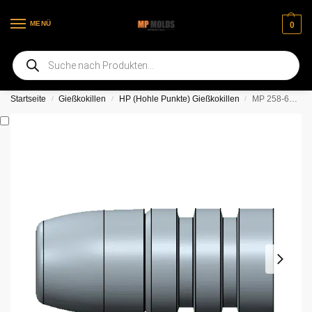
MENÜ
0
Willkommen auf unserer neuen Webseite
Startseite
Gießkokillen
HP (Hohle Punkte) Gießkokillen
MP 258-640, 3-Kavitäten-HP-Werkzeug (GC oder PB)
/
/
/