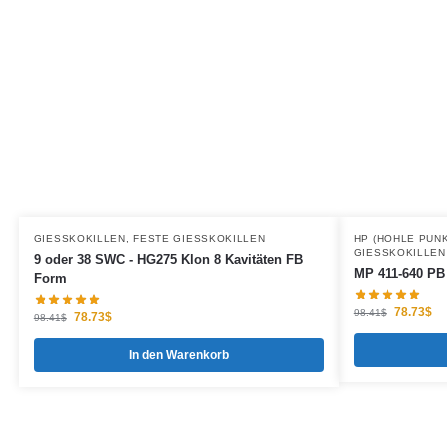
GIESSKOKILLEN
,
FESTE GIESSKOKILLEN
HP (HOHLE PUNK
GIESSKOKILLEN
9 oder 38 SWC - HG275 Klon 8 Kavitäten FB
MP 411-640 PB 
Form
78.73
$
98.41
$
78.73
$
98.41
$
In den Warenkorb