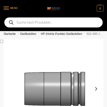
MENÜ
0
Willkommen auf unserer neuen Webseite
Startseite
Gießkokillen
HP (Hohle Punkte) Gießkokillen
502-400 JR HP, 2 Kavitäten, glatte Grundform
/
/
/