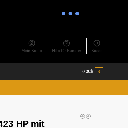
Mein Konto
Hilfe für Kunden
Kasse
0.00
$
0
423 HP mit