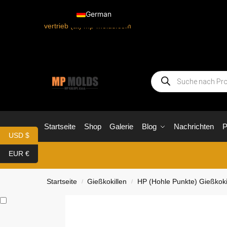
German
vertrieb (at) mp-molds.com
Startseite
Shop
Galerie
Blog
Nachrichten
P
USD $
EUR €
Startseite
Gießkokillen
HP (Hohle Punkte) Gießkoki
/
/