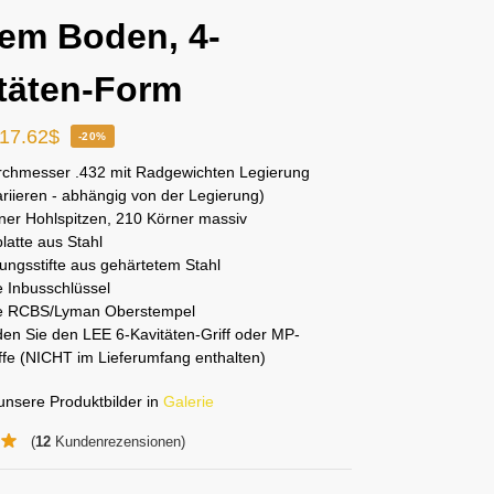
tem Boden, 4-
täten-Form
17.62
$
-20%
chmesser .432 mit Radgewichten Legierung
riieren - abhängig von der Legierung)
ner Hohlspitzen, 210 Körner massiv
latte aus Stahl
ungsstifte aus gehärtetem Stahl
e Inbusschlüssel
ve RCBS/Lyman Oberstempel
en Sie den LEE 6-Kavitäten-Griff oder MP-
ffe (NICHT im Lieferumfang enthalten)
unsere Produktbilder in
Galerie
(
12
Kundenrezensionen)