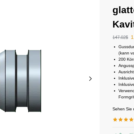
glat
Kavi
1
147.02
$
Gussdur
(kann va
200 Kör
Angussp
Ausricht
Inklusiv
Inklusi
Verwend
Formgri
Sehen Sie 