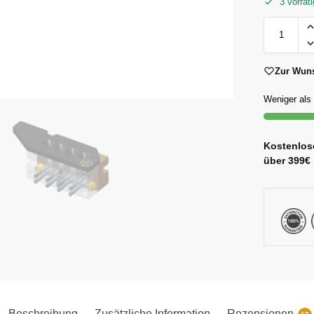
3 vorräti
Zur Wuns
Weniger als 
Kostenlose
über 399€
Beschreibung
Zusätzliche Information
Rezensionen