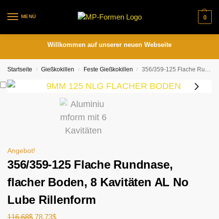
MENÜ
0
Willkommen auf unserer neuen Webseite
Startseite
Gießkokillen
Feste Gießkokillen
356/359-125 Flache Rundnase, flacher Boden, 8 Kavitäten AL No Lube Rillenform
/
/
/
Angebot!
356/359-125 Flache Rundnase,
flacher Boden, 8 Kavitäten AL No
Lube Rillenform
116.68
$
78.73
$