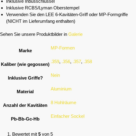
Inklusive Inbusschlüssel
Inklusive RCBS/Lyman Oberstempel
Verwenden Sie den LEE 6-Kavitäten-Griff oder MP-Formgriffe
(NICHT im Lieferumfang enthalten)
Sehen Sie unsere Produktbilder in
Galerie
MP-Formen
Marke
.359
,
.356
,
.357
,
.358
Kaliber (wie gegossen)
Nein
Inklusive Griffe?
Aluminium
Material
8 Hohlräume
Anzahl der Kavitäten
Einfacher Sockel
Pb-Bb-Gc-Hb
Bewertet mit
5
von 5