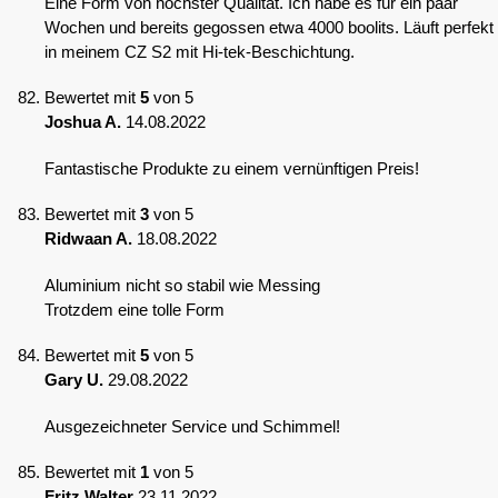
Eine Form von höchster Qualität. Ich habe es für ein paar
Wochen und bereits gegossen etwa 4000 boolits. Läuft perfekt
in meinem CZ S2 mit Hi-tek-Beschichtung.
Bewertet mit
5
von 5
Joshua A.
14.08.2022
Fantastische Produkte zu einem vernünftigen Preis!
Bewertet mit
3
von 5
Ridwaan A.
18.08.2022
Aluminium nicht so stabil wie Messing
Trotzdem eine tolle Form
Bewertet mit
5
von 5
Gary U.
29.08.2022
Ausgezeichneter Service und Schimmel!
Bewertet mit
1
von 5
Fritz Walter
23.11.2022