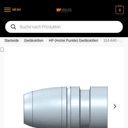
MENÜ
0
Willkommen auf unserer neuen Webseite
Startseite
Gießkokillen
HP (Hohle Punkte) Gießkokillen
314-640 - 100 gn HP (Mehrfachauswahl)
/
/
/