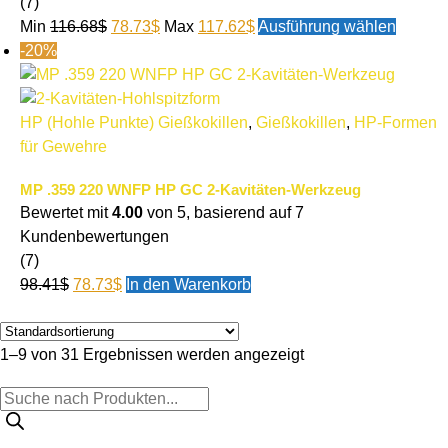
(7)
Min
116.68
$
78.73
$
Max
117.62
$
Ausführung wählen
-20%
HP (Hohle Punkte) Gießkokillen
,
Gießkokillen
,
HP-Formen
für Gewehre
MP .359 220 WNFP HP GC 2-Kavitäten-Werkzeug
Bewertet mit
4.00
von 5, basierend auf
7
Kundenbewertungen
(7)
98.41
$
78.73
$
In den Warenkorb
1–9 von 31 Ergebnissen werden angezeigt