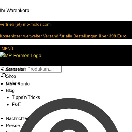
Ihr Warenkorb
vertrieb (at) mp-molds.com
Kostenloser weltweiter Versand für alle Bestellungen
über 399 Euro
MENÜ
Startseite
Shop
Galerie
Mein Konto
Blog
Tipps'n'Tricks
F&E
Nachrichten
Presse