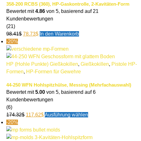
358-200 RCBS (360), HP-Gaskontrolle, 2-Kavitäten-Form
Bewertet mit
4.86
von 5, basierend auf
21
Kundenbewertungen
(21)
98.41
$
78.73
$
In den Warenkorb
-20%
HP (Hohle Punkte) Gießkokillen
,
Gießkokillen
,
Pistole HP-
Formen
,
HP-Formen für Gewehre
44-250 WFN Hohlspitzhülse, Messing (Mehrfachauswahl)
Bewertet mit
5.00
von 5, basierend auf
6
Kundenbewertungen
(6)
174.32
$
117.62
$
Ausführung wählen
-20%