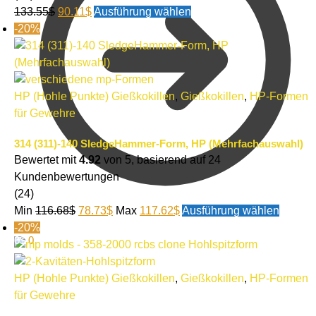
133.55
$
90.11
$
Ausführung wählen
-20%
HP (Hohle Punkte) Gießkokillen
,
Gießkokillen
,
HP-Formen
für Gewehre
314 (311)-140 SledgeHammer-Form, HP (Mehrfachauswahl)
Bewertet mit
4.92
von 5, basierend auf
24
Kundenbewertungen
(24)
Min
116.68
$
78.73
$
Max
117.62
$
Ausführung wählen
-20%
0.00
$
0
HP (Hohle Punkte) Gießkokillen
,
Gießkokillen
,
HP-Formen
für Gewehre