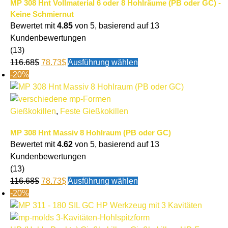
MP 308 Hnt Vollmaterial 6 oder 8 Hohlräume (PB oder GC) -
Keine Schmiernut
Bewertet mit
4.85
von 5, basierend auf
13
Kundenbewertungen
(13)
116.68
$
78.73
$
Ausführung wählen
-20%
Gießkokillen
,
Feste Gießkokillen
MP 308 Hnt Massiv 8 Hohlraum (PB oder GC)
Bewertet mit
4.62
von 5, basierend auf
13
Kundenbewertungen
(13)
116.68
$
78.73
$
Ausführung wählen
-20%