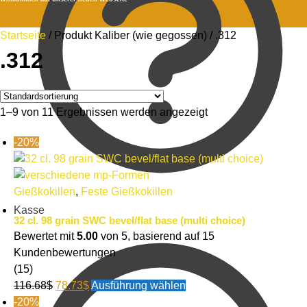
Startseite
/
Produkt Kaliber (wie gegossen)
/
.312
.312
1–9 von 11 Ergebnissen werden angezeigt
-20%
Gießkokillen
,
Feste Gießkokillen
Kasse
32 cl. 98 grain SWC bevel/flat base (multi choice)
Bewertet mit
5.00
von 5, basierend auf
15
Kundenbewertungen
(15)
116.68
$
78.73
$
Ausführung wählen
-20%