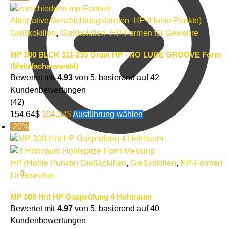
Alternative Beschichtungsformen
,
HP (Hohle Punkte)
Gießkokillen
,
Gießkokillen
,
HP-Formen für Gewehre
MP 300 BLCK 311-235 Grain HP - NO LUBE GROOVE Form
(Mehrfachauswahl)
Bewertet mit
4.93
von 5, basierend auf
42
Kundenbewertungen
(42)
154.64
$
104.34
$
Ausführung wählen
-20%
HP (Hohle Punkte) Gießkokillen
,
Gießkokillen
,
HP-Formen
0.00
$
0
für Gewehre
MP 308 Hnt HP Gasprüfung 4 Hohlraum
Bewertet mit
4.97
von 5, basierend auf
40
Kundenbewertungen