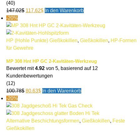
(40)
147.02
$
117.62
$
In den Warenkorb
-20%
HP (Hohle Punkte) Gießkokillen
,
Gießkokillen
,
HP-Formen
für Gewehre
MP 308 Hnt HP GC 2-Kavitäten-Werkzeug
Bewertet mit
4.92
von 5, basierend auf
12
Kundenbewertungen
(12)
100.78
$
80.63
$
In den Warenkorb
-20%
Alternative Beschichtungsformen
,
Gießkokillen
,
Feste
Gießkokillen