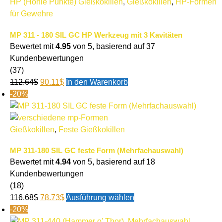
HP (Hohle Punkte) Gießkokillen
,
Gießkokillen
,
HP-Formen
für Gewehre
MP 311 - 180 SIL GC HP Werkzeug mit 3 Kavitäten
Bewertet mit
4.95
von 5, basierend auf
37
Kundenbewertungen
(37)
112.64
$
90.11
$
In den Warenkorb
-20%
Gießkokillen
,
Feste Gießkokillen
MP 311-180 SIL GC feste Form (Mehrfachauswahl)
Bewertet mit
4.94
von 5, basierend auf
18
Kundenbewertungen
(18)
116.68
$
78.73
$
Ausführung wählen
-20%