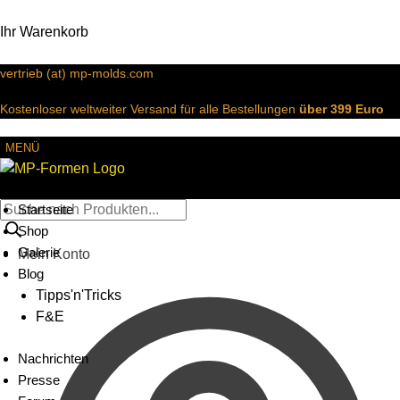
Ihr Warenkorb
vertrieb (at) mp-molds.com
Kostenloser weltweiter Versand für alle Bestellungen
über 399 Euro
MENÜ
Startseite
Shop
Galerie
Mein Konto
Blog
Tipps'n'Tricks
F&E
Nachrichten
Presse