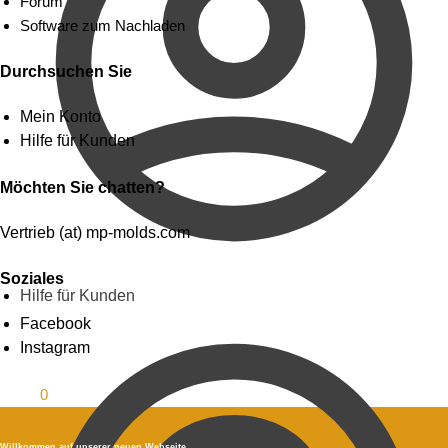
Forum
Software zum Nachladen
Durchsuchen Sie
Mein Konto
Hilfe für Kunden
Möchten Sie chatten?
Vertrieb (at) mp-molds.com
Soziales
Hilfe für Kunden
Facebook
Instagram
0.00
$
0
Willkommen auf unserer neuen Webseite