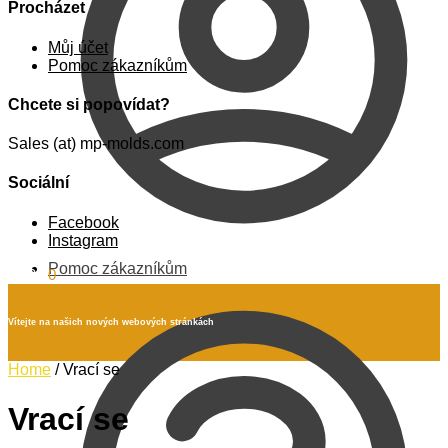
Procházet
Můj účet
Pomoc zákazníkům
Chcete si popovídat?
Sales (at) mp-molds.com
Sociální
Facebook
Instagram
Pomoc zákazníkům
0.00
$
0
Vítejte na našich nových webových stránkách
Home
/
Vrací se
Vrací se