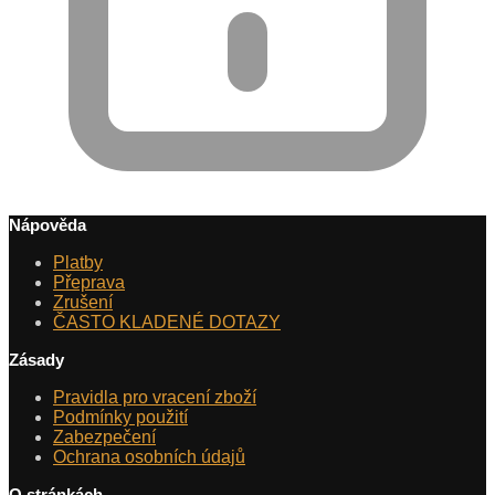
Nápověda
Platby
Přeprava
Zrušení
ČASTO KLADENÉ DOTAZY
Zásady
Pravidla pro vracení zboží
Podmínky použití
Zabezpečení
Ochrana osobních údajů
O stránkách