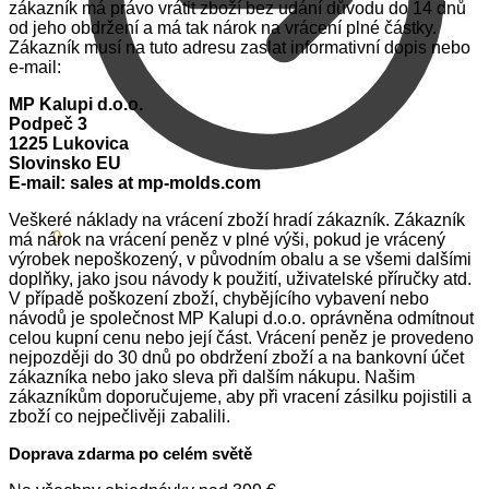
zákazník má právo vrátit zboží bez udání důvodu do 14 dnů
od jeho obdržení a má tak nárok na vrácení plné částky.
Zákazník musí na tuto adresu zaslat informativní dopis nebo
e-mail:
MP Kalupi d.o.o.
Podpeč 3
1225 Lukovica
Slovinsko EU
E-mail: sales at mp-molds.com
Veškeré náklady na vrácení zboží hradí zákazník. Zákazník
0.00
$
0
má nárok na vrácení peněz v plné výši, pokud je vrácený
výrobek nepoškozený, v původním obalu a se všemi dalšími
doplňky, jako jsou návody k použití, uživatelské příručky atd.
V případě poškození zboží, chybějícího vybavení nebo
návodů je společnost MP Kalupi d.o.o. oprávněna odmítnout
celou kupní cenu nebo její část. Vrácení peněz je provedeno
nejpozději do 30 dnů po obdržení zboží a na bankovní účet
zákazníka nebo jako sleva při dalším nákupu. Našim
zákazníkům doporučujeme, aby při vracení zásilku pojistili a
zboží co nejpečlivěji zabalili.
Doprava zdarma po celém světě