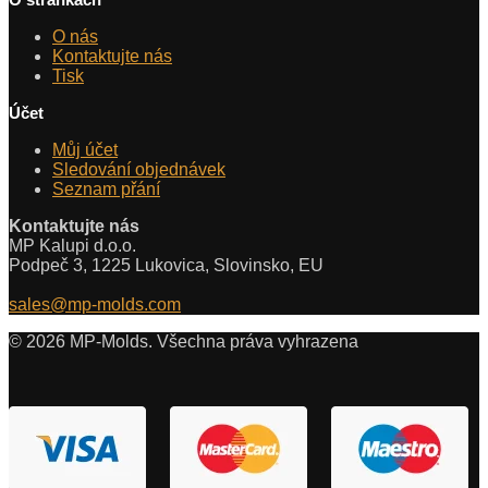
O nás
Kontaktujte nás
Tisk
Účet
Můj účet
Sledování objednávek
Seznam přání
Kontaktujte nás
MP Kalupi d.o.o.
Podpeč 3, 1225 Lukovica, Slovinsko, EU
sales@mp-molds.com
© 2026 MP-Molds. Všechna práva vyhrazena